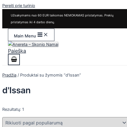
Pereiti prie turinio
Užsakymams nuo 60 EUR taikomas NEMOKAMAS pristatymas. Prekių
pristatymas iki 4 darbo dienų.
Main Menu
Paieška
Pradžia
/ Produktai su žymomis “d'Issan”
d'Issan
Rezultatų: 1