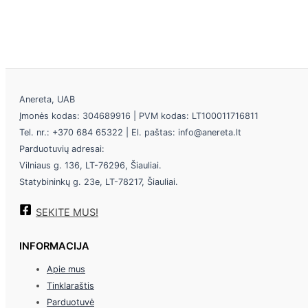
Anereta, UAB
Įmonės kodas: 304689916 | PVM kodas: LT100011716811
Tel. nr.: +370 684 65322 | El. paštas: info@anereta.lt
Parduotuvių adresai:
Vilniaus g. 136, LT-76296, Šiauliai.
Statybininkų g. 23e, LT-78217, Šiauliai.
SEKITE MUS!
INFORMACIJA
Apie mus
Tinklaraštis
Parduotuvė