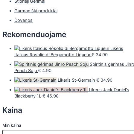
Stiprieji Gėrimai
Gurmaniški produktai
Dovanos
Rekomenduojame
Likeris
Italicus Rosolio di Bergamotto Liqueur
€
34.90
Spiritinis gėrimas Jinr
Peach Soju
€
4.90
Likeris St-Germain
€
34.90
Likeris Jack Daniel's
Blackberry 1L
€
46.90
Kaina
Min kaina