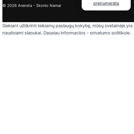
© 2026 Anereta - Skonio Namai
Siekiant užtikrinti teikiamų paslaugų kokybę, mūsų svetainėje yra
naudojami slapukai. Daugiau informacijos - privatumo politikoje.
Skaityti
Sutinku
Privacy & Cookies Policy
Uždaryti
Privacy Overview
This website uses cookies to improve your experience while you
navigate through the website. Out of these cookies, the cookies
that are categorized as necessary are stored on your browser as
they are essential for the working of basic functionalities of the
website. We also use third-party cookies that help us analyze an