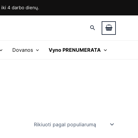
ki 4 darbo dienų.
Paieška
Dovanos
Vyno PRENUMERATA