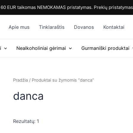
0 EUR taikomas NEMOKAMAS pristatymas. Prekių pristatymas i
Apie mus
Tinklaraštis
Dovanos
Kontaktai
i
Nealkoholiniai gėrimai
Gurmaniški produktai
Pradžia
/ Produktai su žymomis “danca”
danca
Rezultatų: 1