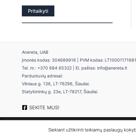
Pritaikyti
Anereta, UAB
Įmonės kodas: 304689916 | PVM kodas: LT1000117168
Tel. nr.: +370 684 65322 | El. paštas: info@anereta.lt
Parduotuvių adresai:
Vilniaus g. 136, LT-76296, Šiauliai.
Statybininkų g. 23e, LT-78217, Šiauliai.
SEKITE MUS!
Siekiant užtikrinti teikiamų paslaugų koky