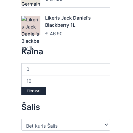
Likeris Jack Daniel's
Blackberry 1L
€
46.90
Kaina
Filtruoti
Šalis