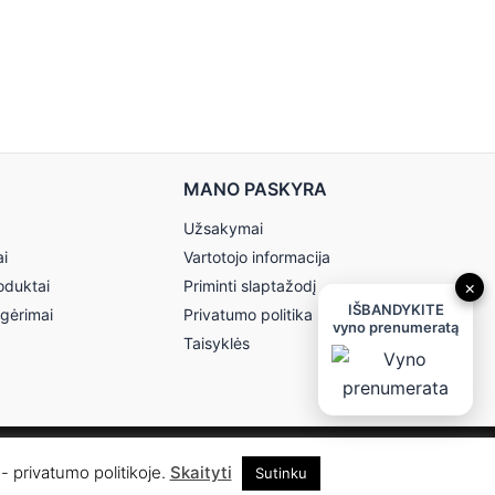
MANO PASKYRA
Užsakymai
ai
Vartotojo informacija
oduktai
Priminti slaptažodį
×
IŠBANDYKITE
 gėrimai
Privatumo politika
vyno prenumeratą
Taisyklės
- privatumo politikoje.
Skaityti
Sutinku