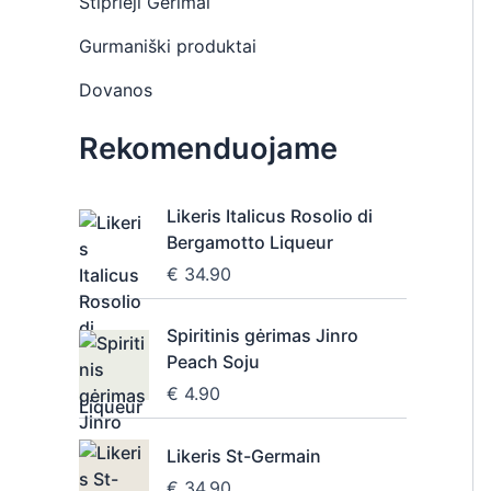
Stiprieji Gėrimai
Gurmaniški produktai
Dovanos
Rekomenduojame
Likeris Italicus Rosolio di
Bergamotto Liqueur
€
34.90
Spiritinis gėrimas Jinro
Peach Soju
€
4.90
Likeris St-Germain
€
34.90