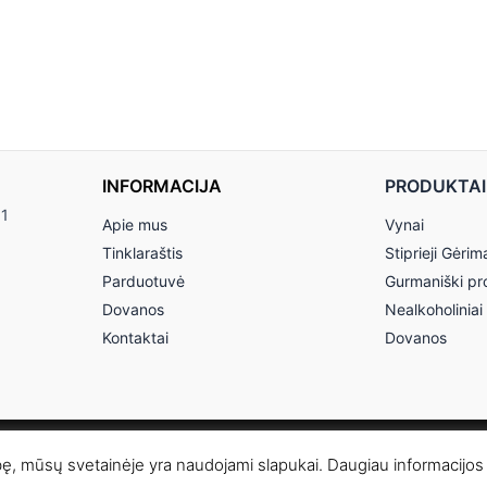
INFORMACIJA
PRODUKTAI
11
Apie mus
Vynai
Tinklaraštis
Stiprieji Gėrim
Parduotuvė
Gurmaniški pr
Dovanos
Nealkoholiniai
Kontaktai
Dovanos
© 2026 Anereta - Skonio Namai
bę, mūsų svetainėje yra naudojami slapukai. Daugiau informacijos 