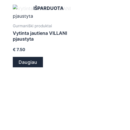
IŠPARDUOTA
Gurmaniški produktai
Vytinta jautiena VILLANI
pjaustyta
€
7.50
Daugiau