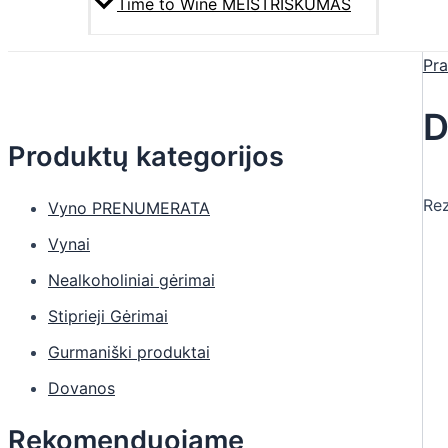
Time to Wine MEISTRIŠKUMAS
Pra
D
Produktų kategorijos
Rez
Vyno PRENUMERATA
Vynai
Nealkoholiniai gėrimai
Stiprieji Gėrimai
Gurmaniški produktai
Dovanos
Rekomenduojame