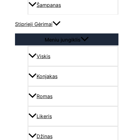
Šampanas
Stiprieji Gėrimai
Meniu jungiklis
Viskis
Konjakas
Romas
Likeris
Džinas