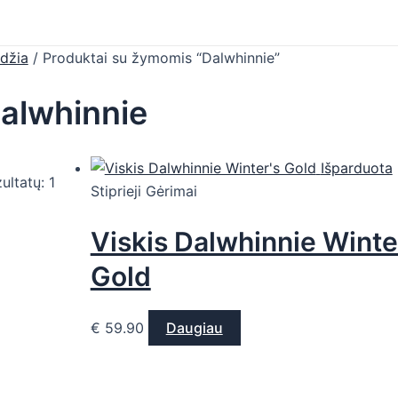
džia
/ Produktai su žymomis “Dalwhinnie”
alwhinnie
Išparduota
ultatų: 1
Stiprieji Gėrimai
Viskis Dalwhinnie Winte
Gold
€
59.90
Daugiau