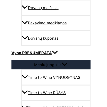
Dovanų maišeliai
Pakavimo medžiagos
Dovanų kuponas
Vyno PRENUMERATA
Meniu jungiklis
Time to Wine VYNUOGYNAS
Time to Wine RŪSYS