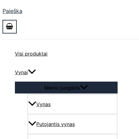
Paieška
Visi produktai
Vynai
Meniu jungiklis
Vynas
Putojantis vynas