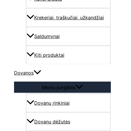
Krekeriai, traškučiai, užkandžiai
Saldumynai
Kiti produktai
Dovanos
Meniu jungiklis
Dovanų rinkiniai
Dovanų dėžutės