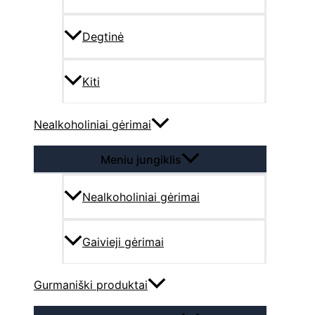
Degtinė
Kiti
Nealkoholiniai gėrimai
Meniu jungiklis
Nealkoholiniai gėrimai
Gaivieji gėrimai
Gurmaniški produktai