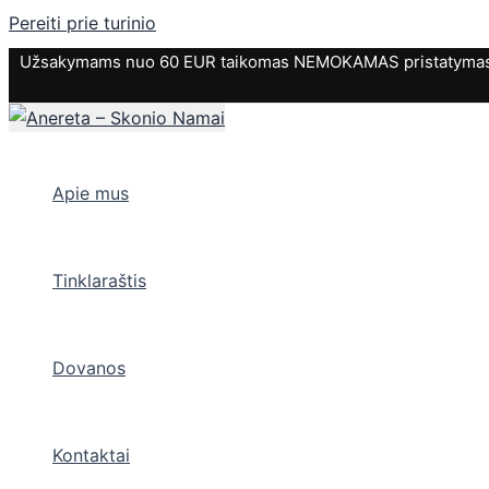
Pereiti prie turinio
Užsakymams nuo 60 EUR taikomas NEMOKAMAS pristatymas. P
Apie mus
Tinklaraštis
Dovanos
Kontaktai