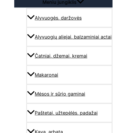
Meniu jungiklis
Alyvuogės, daržovės
Alyvuogių aliejai, balzaminiai actai
Čatniai, džemai, kremai
Makaronai
Mėsos ir sūrio gaminai
Paštetai, užtepėlės, padažai
Kava, arbata