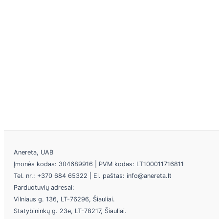
Anereta, UAB
Įmonės kodas: 304689916 | PVM kodas: LT100011716811
Tel. nr.: +370 684 65322 | El. paštas: info@anereta.lt
Parduotuvių adresai:
Vilniaus g. 136, LT-76296, Šiauliai.
Statybininkų g. 23e, LT-78217, Šiauliai.