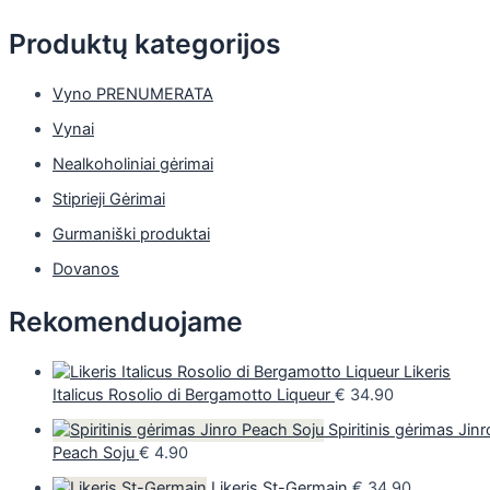
Produktų kategorijos
Vyno PRENUMERATA
Vynai
Nealkoholiniai gėrimai
Stiprieji Gėrimai
Gurmaniški produktai
Dovanos
Rekomenduojame
Likeris
Italicus Rosolio di Bergamotto Liqueur
€
34.90
Spiritinis gėrimas Jinr
Peach Soju
€
4.90
Likeris St-Germain
€
34.90