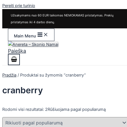
Pereiti prie turinio
Užsakymams nuo 60 EUR taikomas NEMOKAMAS pristatymas. Prekių
pristatymas iki 4 darbo dienų.
Main Menu
Paieška
Pradžia
/ Produktai su žymomis “cranberry”
cranberry
Rodomi visi rezultatai: 2
Rūšiuojama pagal populiarumą