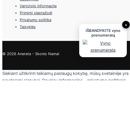
Vartotojo informacija
Priminti slaptažodį
Privatumo politika
×
Taisyklės
IŠBANDYKITE vyno
prenumeratą
© 2026 Anereta - Skonio Namai
Siekiant užtikrinti teikiamų paslaugų kokybę, mūsų svetainėje yra
naudojami slapukai. Daugiau informacijos - privatumo politikoje.
Skaityti
Sutinku
Privacy & Cookies Policy
Uždaryti