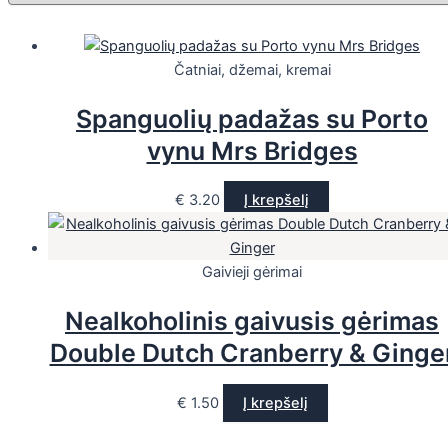
Čatniai, džemai, kremai
Spanguolių padažas su Porto
vynu Mrs Bridges
€
3.20
Į krepšelį
Gaivieji gėrimai
Nealkoholinis gaivusis gėrimas
Double Dutch Cranberry & Ginge
€
1.50
Į krepšelį