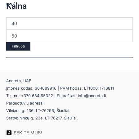
Kaina
Filtruoti
Anereta, UAB
Įmonės kodas: 304689916 | PVM kodas: LT100011716811
Tel. nr.: +370 684 65322 | El. paštas: info@anereta.lt
Parduotuvių adresai:
Vilniaus g. 136, LT-76296, Šiauliai.
Statybininkų g. 23e, LT-78217, Šiauliai.
SEKITE MUS!