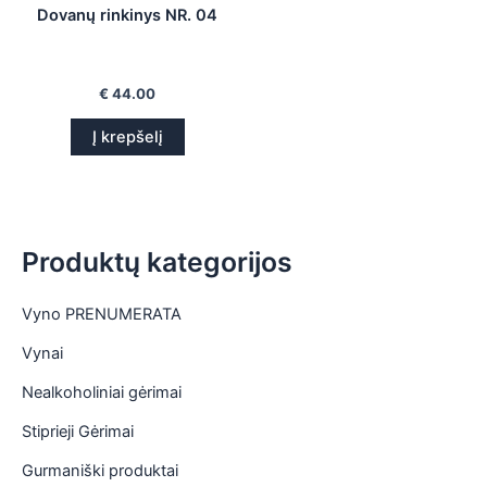
Dovanų rinkinys NR. 04
is
is
€
44.00
is
Į krepšelį
is
Produktų kategorijos
Vyno PRENUMERATA
Vynai
Nealkoholiniai gėrimai
Stiprieji Gėrimai
Gurmaniški produktai