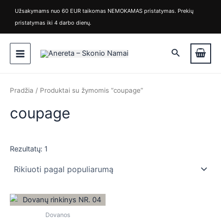
M
M
Pereiti
Užsakymams nuo 60 EUR taikomas NEMOKAMAS pristatymas. Prekių
i
a
prie
pristatymas iki 4 darbo dienų.
n
k
turinio
k
s
Main
a
k
Paieška
i
a
Menu
n
i
a
n
a
Pradžia
/ Produktai su žymomis “coupage”
coupage
Rezultatų: 1
is
is
Dovanos