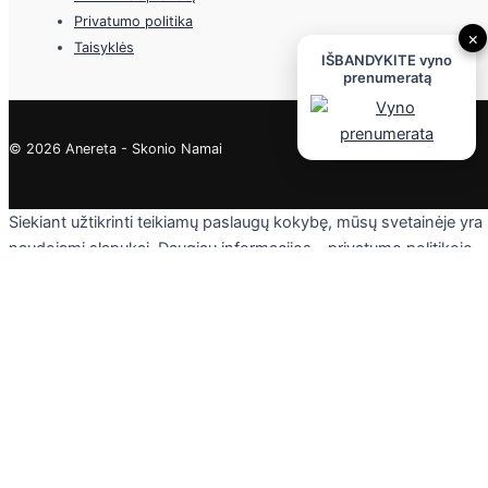
Privatumo politika
×
Taisyklės
IŠBANDYKITE vyno
prenumeratą
© 2026 Anereta - Skonio Namai
Siekiant užtikrinti teikiamų paslaugų kokybę, mūsų svetainėje yra
naudojami slapukai. Daugiau informacijos - privatumo politikoje.
Skaityti
Sutinku
Privacy & Cookies Policy
Uždaryti
Privacy Overview