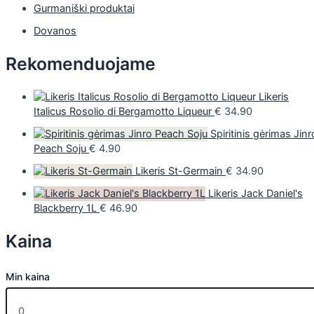
Gurmaniški produktai
Dovanos
Rekomenduojame
Likeris
Italicus Rosolio di Bergamotto Liqueur
€
34.90
Spiritinis gėrimas Jinr
Peach Soju
€
4.90
Likeris St-Germain
€
34.90
Likeris Jack Daniel's
Blackberry 1L
€
46.90
Kaina
Min kaina