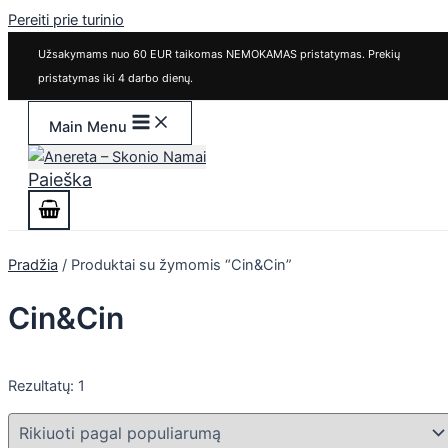
Pereiti prie turinio
Užsakymams nuo 60 EUR taikomas NEMOKAMAS pristatymas. Prekių
pristatymas iki 4 darbo dienų.
Main Menu
Paieška
Pradžia
/ Produktai su žymomis “Cin&Cin”
Cin&Cin
Rezultatų: 1