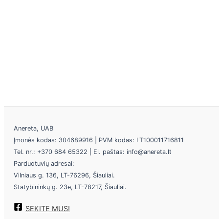
Anereta, UAB
Įmonės kodas: 304689916 | PVM kodas: LT100011716811
Tel. nr.: +370 684 65322 | El. paštas: info@anereta.lt
Parduotuvių adresai:
Vilniaus g. 136, LT-76296, Šiauliai.
Statybininkų g. 23e, LT-78217, Šiauliai.
SEKITE MUS!