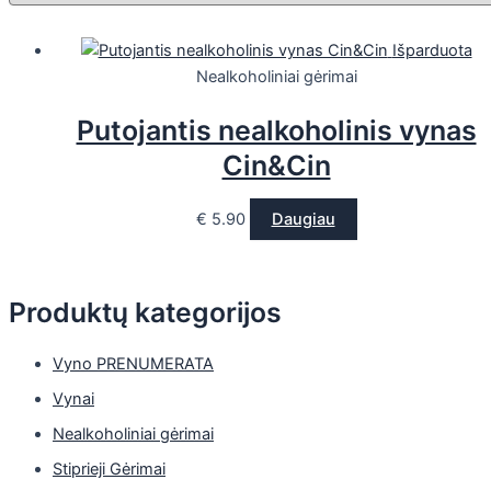
Išparduota
Nealkoholiniai gėrimai
Putojantis nealkoholinis vynas
Cin&Cin
€
5.90
Daugiau
Produktų kategorijos
Vyno PRENUMERATA
Vynai
Nealkoholiniai gėrimai
Stiprieji Gėrimai