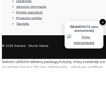
Užsakymai
Vartotojo informacija
Priminti slaptažodį
Privatumo politika
×
Taisyklės
IŠBANDYKITE vyno
prenumeratą
© 2026 Anereta - Skonio Namai
Siekiant užtikrinti teikiamų paslaugų kokybę, mūsų svetainėje yra
naudojami slapukai. Daugiau informacijos - privatumo politikoje.
Skaityti
Sutinku
Privacy & Cookies Policy
Uždaryti