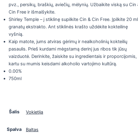
pvz., persikų, braškių, aviečių, mėlynių. Užbaikite viską su Cin
Cin Free ir išmaišykite.
Shirley Temple – į stiklinę supilkite Cin & Cin Free. Įpilkite 20 ml
granatų ekstrakto. Ant stiklinės krašto uždėkite kokteilinę
vyšnią.
Kaip matote, jums atviras gėrimų ir nealkoholinių kokteilių
pasaulis. Prieš kurdami mėgstamą derinį jus ribos tik jūsų
vaizduotė. Derinkite, žaiskite su ingredientais ir proporcijomis,
kartu su mumis keisdami alkoholio vartojimo kultūrą.
0.00%
750ml
Šalis
Vokietija
Spalva
Baltas