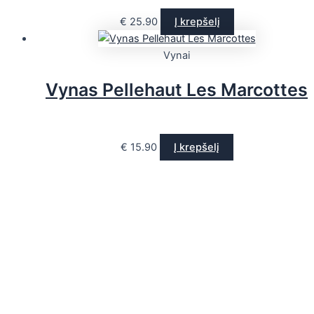
€
25.90
Į krepšelį
Vynai
Vynas Pellehaut Les Marcottes
€
15.90
Į krepšelį