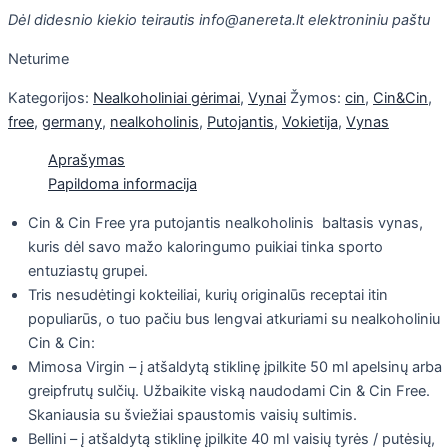
Dėl didesnio kiekio teirautis info@anereta.lt elektroniniu paštu
Neturime
Kategorijos:
Nealkoholiniai gėrimai
,
Vynai
Žymos:
cin
,
Cin&Cin
,
free
,
germany
,
nealkoholinis
,
Putojantis
,
Vokietija
,
Vynas
Aprašymas
Papildoma informacija
Cin & Cin Free yra putojantis nealkoholinis baltasis vynas,
kuris dėl savo mažo kaloringumo puikiai tinka sporto
entuziastų grupei.
Tris nesudėtingi kokteiliai, kurių originalūs receptai itin
populiarūs, o tuo pačiu bus lengvai atkuriami su nealkoholiniu
Cin & Cin:
Mimosa Virgin – į atšaldytą stiklinę įpilkite 50 ml apelsinų arba
greipfrutų sulčių. Užbaikite viską naudodami Cin & Cin Free.
Skaniausia su šviežiai spaustomis vaisių sultimis.
Bellini – į atšaldytą stiklinę įpilkite 40 ml vaisių tyrės / putėsių,