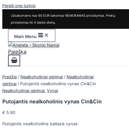
Pereiti prie turinio
Užsakymams nuo 60 EUR taikomas NEMOKAMAS pristatymas. Prekių
pristatymas iki 4 darbo dienų.
Main Menu
Paieška
Pradžia
/
Nealkoholiniai gėrimai
/
Nealkoholiniai
gėrimai
/ Putojantis nealkoholinis vynas Cin&Cin
Nealkoholiniai gėrimai
,
Vynai
Putojantis nealkoholinis vynas Cin&Cin
€
5.90
Putojantis nealkoholinis baltasis vynas