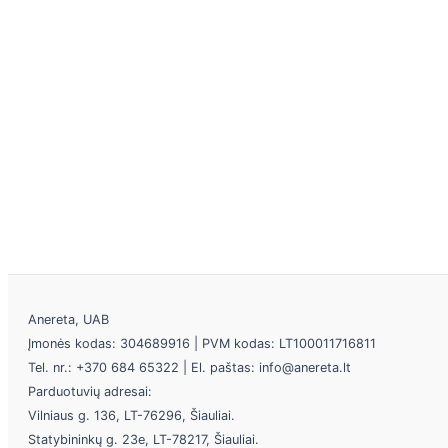
Anereta, UAB
Įmonės kodas: 304689916 | PVM kodas: LT100011716811
Tel. nr.: +370 684 65322 | El. paštas: info@anereta.lt
Parduotuvių adresai:
Vilniaus g. 136, LT-76296, Šiauliai.
Statybininkų g. 23e, LT-78217, Šiauliai.