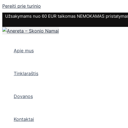
Pereiti prie turinio
Užsakymams nuo 60 EUR taikomas NEMOKAMAS pristatymas. P
Apie mus
Tinklaraštis
Dovanos
Kontaktai