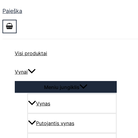
Paieška
Visi produktai
Vynai
Meniu jungiklis
Vynas
Putojantis vynas