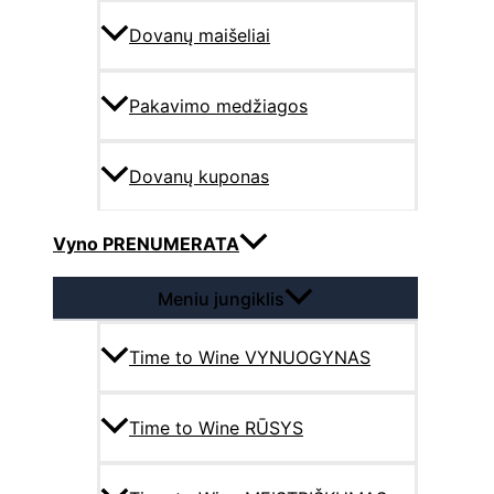
Dovanų maišeliai
Pakavimo medžiagos
Dovanų kuponas
Vyno PRENUMERATA
Meniu jungiklis
Time to Wine VYNUOGYNAS
Time to Wine RŪSYS