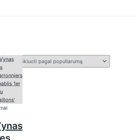
nai
ynas
es