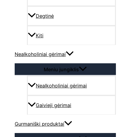
Degtinė
Kiti
Nealkoholiniai gėrimai
Meniu jungiklis
Nealkoholiniai gėrimai
Gaivieji gėrimai
Gurmaniški produktai