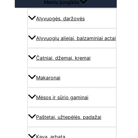
Meniu jungiklis
Alyvuogės, daržovės
Alyvuogių aliejai, balzaminiai actai
Čatniai, džemai, kremai
Makaronai
Mėsos ir sūrio gaminai
Paštetai, užtepėlės, padažai
Kava, arbata