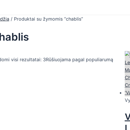
džia
/ Produktai su žymomis “chablis”
hablis
omi visi rezultatai: 3
Rūšiuojama pagal populiarumą
Vy
V
L