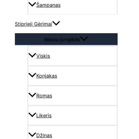
Šampanas
Stiprieji Gėrimai
Meniu jungiklis
Viskis
Konjakas
Romas
Likeris
Džinas