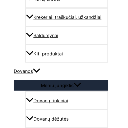
Krekeriai, traškučiai, užkandžiai
Saldumynai
Kiti produktai
Dovanos
Meniu jungiklis
Dovanų rinkiniai
Dovanų dėžutės