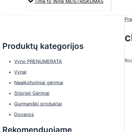
Time to Wine MEISTRIŠKUMAS
Pra
c
Produktų kategorijos
Rod
Vyno PRENUMERATA
Vynai
Nealkoholiniai gėrimai
Stiprieji Gėrimai
Gurmaniški produktai
Dovanos
Rekomenduojame