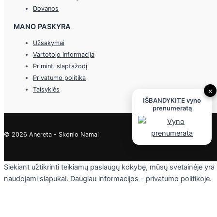
Dovanos
MANO PASKYRA
Užsakymai
Vartotojo informacija
Priminti slaptažodį
Privatumo politika
Taisyklės
×
IŠBANDYKITE vyno
prenumeratą
© 2026 Anereta - Skonio Namai
Siekiant užtikrinti teikiamų paslaugų kokybę, mūsų svetainėje yra
naudojami slapukai. Daugiau informacijos - privatumo politikoje.
Skaityti
Sutinku
Privacy & Cookies Policy