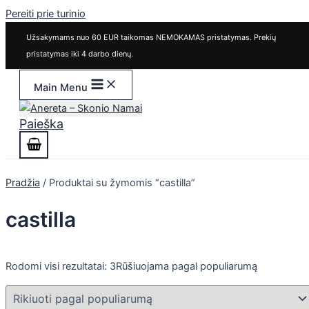
Pereiti prie turinio
Užsakymams nuo 60 EUR taikomas NEMOKAMAS pristatymas. Prekių
pristatymas iki 4 darbo dienų.
Main Menu
Paieška
Pradžia
/ Produktai su žymomis “castilla”
castilla
Rodomi visi rezultatai: 3
Rūšiuojama pagal populiarumą