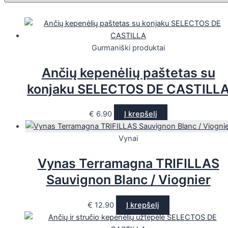
Gurmaniški produktai
Ančių kepenėlių paštetas su
konjaku SELECTOS DE CASTILL
€
6.90
Į krepšelį
Vynai
Vynas Terramagna TRIFILLAS
Sauvignon Blanc / Viognier
€
12.90
Į krepšelį