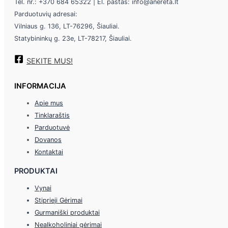
Tel. nr.: +370 684 65322 | El. paštas: info@anereta.lt
Parduotuvių adresai:
Vilniaus g. 136, LT-76296, Šiauliai.
Statybininkų g. 23e, LT-78217, Šiauliai.
SEKITE MUS!
INFORMACIJA
Apie mus
Tinklaraštis
Parduotuvė
Dovanos
Kontaktai
PRODUKTAI
Vynai
Stiprieji Gėrimai
Gurmaniški produktai
Nealkoholiniai gėrimai