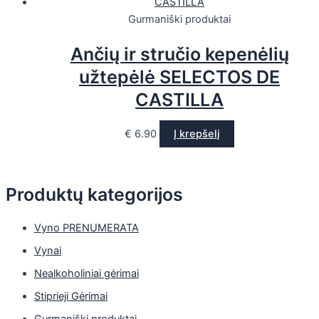
Gurmaniški produktai
Ančių ir stručio kepenėlių
užtepėlė SELECTOS DE
CASTILLA
€
6.90
Į krepšelį
Produktų kategorijos
Vyno PRENUMERATA
Vynai
Nealkoholiniai gėrimai
Stiprieji Gėrimai
Gurmaniški produktai