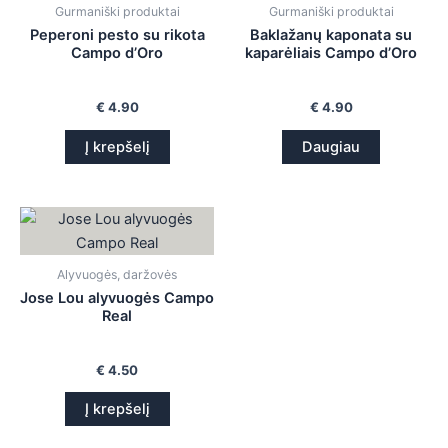
Gurmaniški produktai
Gurmaniški produktai
is
Peperoni pesto su rikota
Baklažanų kaponata su
Campo d’Oro
kaparėliais Campo d’Oro
is
is
€
4.90
€
4.90
Į krepšelį
Daugiau
is
Alyvuogės, daržovės
Jose Lou alyvuogės Campo
Real
€
4.50
Į krepšelį