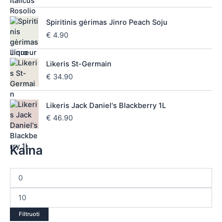
Spiritinis gėrimas Jinro Peach Soju
€
4.90
Likeris St-Germain
€
34.90
Likeris Jack Daniel's Blackberry 1L
€
46.90
Kaina
Filtruoti