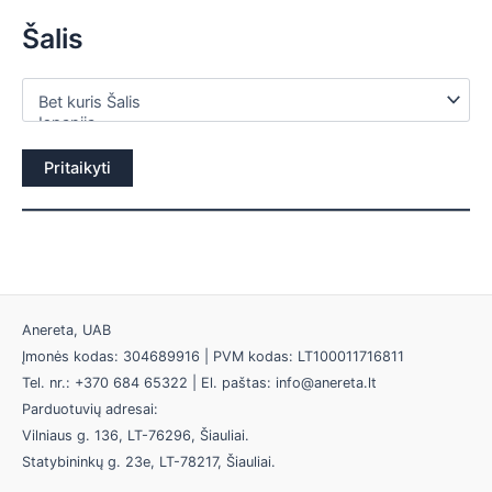
Šalis
Pritaikyti
Anereta, UAB
Įmonės kodas: 304689916 | PVM kodas: LT100011716811
Tel. nr.: +370 684 65322 | El. paštas: info@anereta.lt
Parduotuvių adresai:
Vilniaus g. 136, LT-76296, Šiauliai.
Statybininkų g. 23e, LT-78217, Šiauliai.