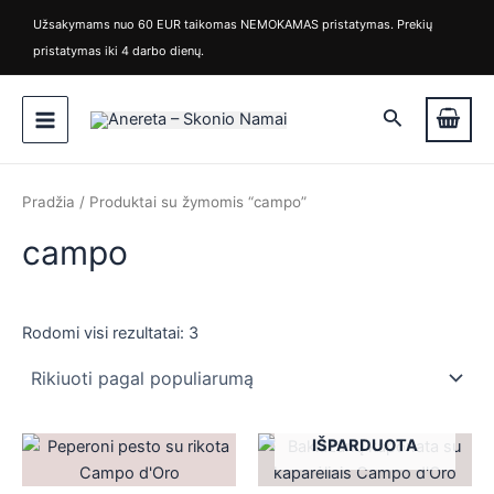
Rūšiuojama
M
M
Pereiti
pagal
Užsakymams nuo 60 EUR taikomas NEMOKAMAS pristatymas. Prekių
i
a
populiarumą
prie
pristatymas iki 4 darbo dienų.
n
k
turinio
k
s
Main
a
k
Paieška
i
a
Menu
n
i
a
n
a
Pradžia
/ Produktai su žymomis “campo”
campo
Rodomi visi rezultatai: 3
is
IŠPARDUOTA
is