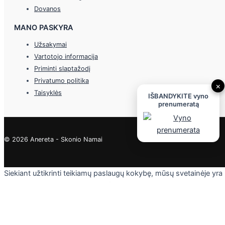
Dovanos
MANO PASKYRA
Užsakymai
Vartotojo informacija
Priminti slaptažodį
Privatumo politika
×
Taisyklės
IŠBANDYKITE vyno
prenumeratą
© 2026 Anereta - Skonio Namai
Siekiant užtikrinti teikiamų paslaugų kokybę, mūsų svetainėje yra
naudojami slapukai. Daugiau informacijos - privatumo politikoje.
Skaityti
Sutinku
Privacy & Cookies Policy