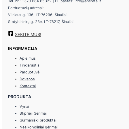
Tel. nr.: +370 684 65322 | El. paštas: info@anereta.lt
Parduotuvių adresai:
Vilniaus g. 136, LT-76296, Šiauliai.
Statybininkų g. 23e, LT-78217, Šiauliai.
SEKITE MUS!
INFORMACIJA
Apie mus
Tinklaraštis
Parduotuvė
Dovanos
Kontaktai
PRODUKTAI
Vynai
Stiprieji Gėrimai
Gurmaniški produktai
Nealkoholiniai gėrimai