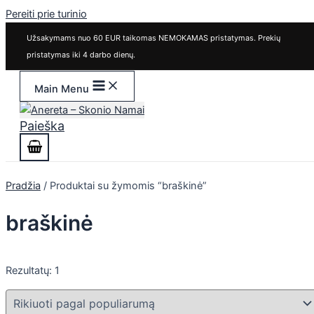
Pereiti prie turinio
Užsakymams nuo 60 EUR taikomas NEMOKAMAS pristatymas. Prekių
pristatymas iki 4 darbo dienų.
Main Menu
Paieška
Pradžia
/ Produktai su žymomis “braškinė”
braškinė
Rezultatų: 1