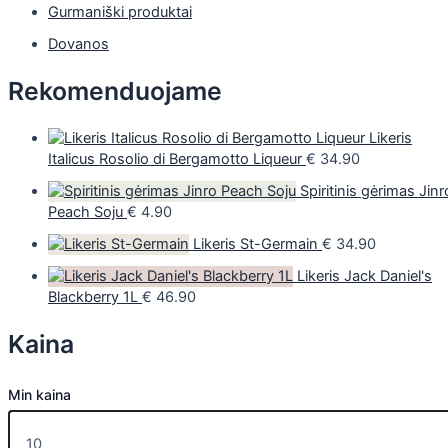
Gurmaniški produktai
Dovanos
Rekomenduojame
Likeris
Italicus Rosolio di Bergamotto Liqueur
€
34.90
Spiritinis gėrimas Jinr
Peach Soju
€
4.90
Likeris St-Germain
€
34.90
Likeris Jack Daniel's
Blackberry 1L
€
46.90
Kaina
Min kaina