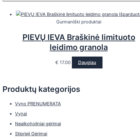
Išparduot
Gurmaniški produktai
PIEVŲ IEVA Braškinė limituoto
leidimo granola
€
17.00
Daugiau
Produktų kategorijos
Vyno PRENUMERATA
Vynai
Nealkoholiniai gėrimai
Stiprieji Gėrimai