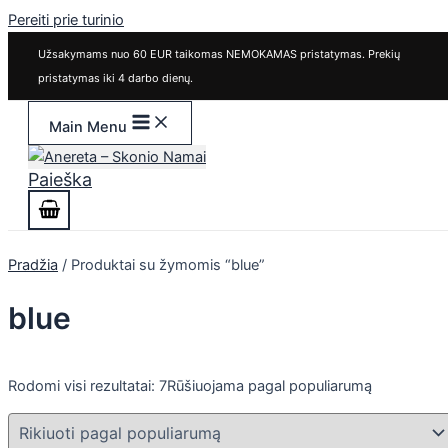
Pereiti prie turinio
Užsakymams nuo 60 EUR taikomas NEMOKAMAS pristatymas. Prekių
pristatymas iki 4 darbo dienų.
Main Menu
Paieška
Pradžia
/ Produktai su žymomis “blue”
blue
Rodomi visi rezultatai: 7
Rūšiuojama pagal populiarumą