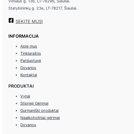
Vilniaus g. 136, LT-76296, Šiauliai.
Statybininkų g. 23e, LT-78217, Šiauliai.
SEKITE MUS!
INFORMACIJA
Apie mus
Tinklaraštis
Parduotuvė
Dovanos
Kontaktai
PRODUKTAI
Vynai
Stiprieji Gėrimai
Gurmaniški produktai
Nealkoholiniai gėrimai
Dovanos