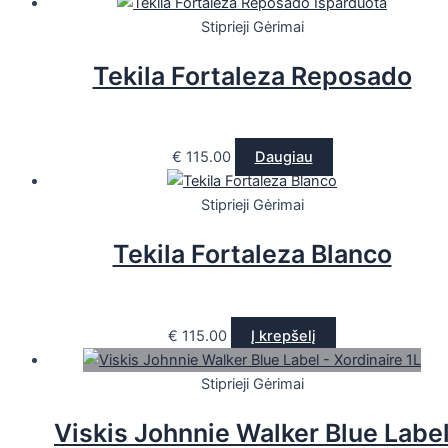
Išparduota
Stiprieji Gėrimai
Tekila Fortaleza Reposado
€
115.00
Daugiau
Stiprieji Gėrimai
Tekila Fortaleza Blanco
€
115.00
Į krepšelį
Stiprieji Gėrimai
Viskis Johnnie Walker Blue Labe