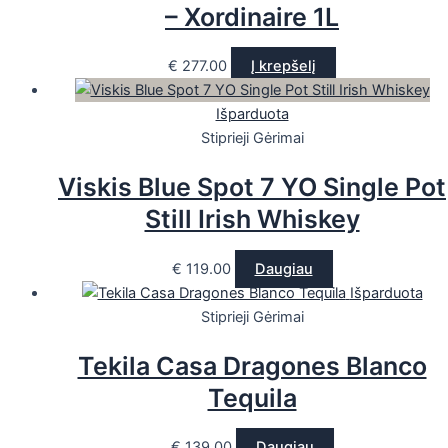
– Xordinaire 1L
€
277.00
Į krepšelį
Išparduota
Stiprieji Gėrimai
Viskis Blue Spot 7 YO Single Pot
Still Irish Whiskey
€
119.00
Daugiau
Išparduota
Stiprieji Gėrimai
Tekila Casa Dragones Blanco
Tequila
€
139.00
Daugiau