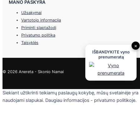
MANO PASKYRA
Užsakymai
Vartotojo informacija
Priminti slaptažodį
Privatumo politika
Taisyklės
×
IŠBANDYKITE vyno
prenumeratą
© 2026 Anereta - Skonio Namai
Siekiant užtikrinti teikiamų paslaugų kokybę, mūsų svetainėje yra
naudojami slapukai. Daugiau informacijos - privatumo politikoje.
Skaityti
Sutinku
Privacy & Cookies Policy