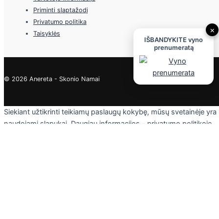
Priminti slaptažodį
Privatumo politika
×
Taisyklės
IŠBANDYKITE vyno
prenumeratą
© 2026 Anereta - Skonio Namai
Siekiant užtikrinti teikiamų paslaugų kokybę, mūsų svetainėje yra
naudojami slapukai. Daugiau informacijos - privatumo politikoje.
Skaityti
Sutinku
Privacy & Cookies Policy
Uždaryti
Privacy Overview