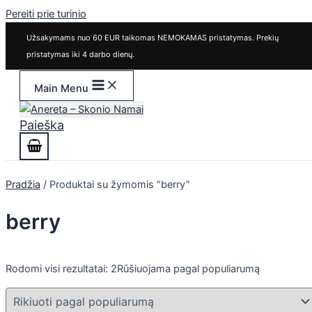
Pereiti prie turinio
Užsakymams nuo 60 EUR taikomas NEMOKAMAS pristatymas. Prekių
pristatymas iki 4 darbo dienų.
Main Menu
Paieška
Pradžia
/ Produktai su žymomis “berry”
berry
Rodomi visi rezultatai: 2
Rūšiuojama pagal populiarumą