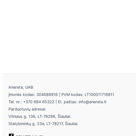
Anereta, UAB
Įmonės kodas: 304689916 | PVM kodas: LT100011716811
Tel. nr.: +370 684 65322 | El. paštas: info@anereta.lt
Parduotuvių adresai:
Vilniaus g. 136, LT-76296, Šiauliai.
Statybininkų g. 23e, LT-78217, Šiauliai.