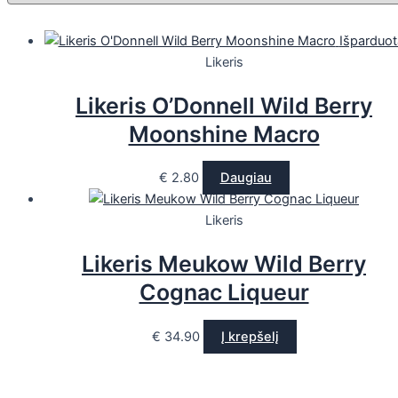
Išparduot
Likeris
Likeris O’Donnell Wild Berry
Moonshine Macro
€
2.80
Daugiau
Likeris
Likeris Meukow Wild Berry
Cognac Liqueur
€
34.90
Į krepšelį