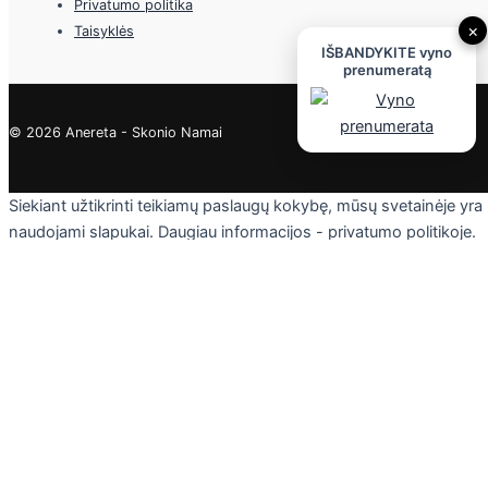
Privatumo politika
×
Taisyklės
IŠBANDYKITE vyno
prenumeratą
© 2026 Anereta - Skonio Namai
Siekiant užtikrinti teikiamų paslaugų kokybę, mūsų svetainėje yra
naudojami slapukai. Daugiau informacijos - privatumo politikoje.
Skaityti
Sutinku
Privacy & Cookies Policy
Uždaryti
Privacy Overview