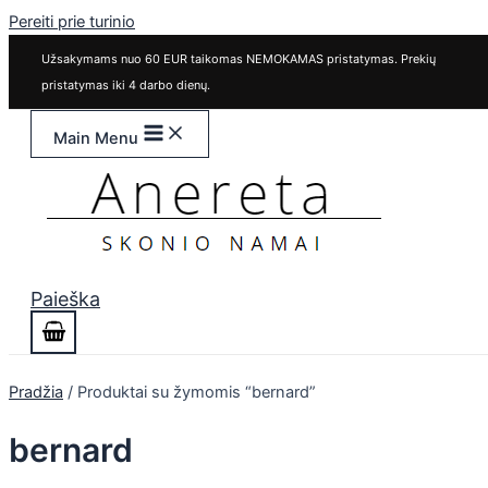
Pereiti prie turinio
Užsakymams nuo 60 EUR taikomas NEMOKAMAS pristatymas. Prekių
pristatymas iki 4 darbo dienų.
Main Menu
Paieška
Pradžia
/ Produktai su žymomis “bernard”
bernard