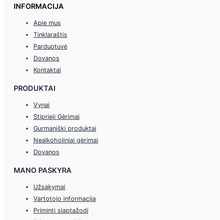
INFORMACIJA
Apie mus
Tinklaraštis
Parduotuvė
Dovanos
Kontaktai
PRODUKTAI
Vynai
Stiprieji Gėrimai
Gurmaniški produktai
Nealkoholiniai gėrimai
Dovanos
MANO PASKYRA
Užsakymai
Vartotojo informacija
Priminti slaptažodį