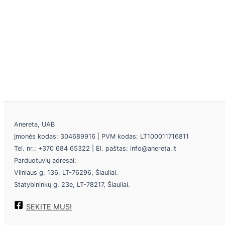
Anereta, UAB
Įmonės kodas: 304689916 | PVM kodas: LT100011716811
Tel. nr.: +370 684 65322 | El. paštas: info@anereta.lt
Parduotuvių adresai:
Vilniaus g. 136, LT-76296, Šiauliai.
Statybininkų g. 23e, LT-78217, Šiauliai.
SEKITE MUS!