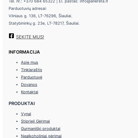
Tel. nr.: +370 684 65322 | El. paštas: info@anereta.lt
Parduotuvių adresai:
Vilniaus g. 136, LT-76296, Šiauliai.
Statybininkų g. 23e, LT-78217, Šiauliai.
SEKITE MUS!
INFORMACIJA
Apie mus
Tinklaraštis
Parduotuvė
Dovanos
Kontaktai
PRODUKTAI
Vynai
Stiprieji Gėrimai
Gurmaniški produktai
Nealkoholiniai gėrimai