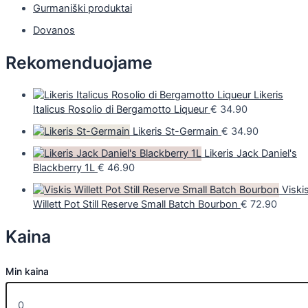
Gurmaniški produktai
Dovanos
Rekomenduojame
Likeris
Italicus Rosolio di Bergamotto Liqueur
€
34.90
Likeris St-Germain
€
34.90
Likeris Jack Daniel's
Blackberry 1L
€
46.90
Viski
Willett Pot Still Reserve Small Batch Bourbon
€
72.90
Kaina
Min kaina