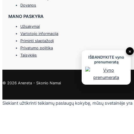
Dovanos
MANO PASKYRA
Užsakymai
Vartotojo informacija
Priminti slaptažodį
Privatumo politika
×
Taisyklės
IŠBANDYKITE vyno
prenumeratą
© 2026 Anereta - Skonio Namai
Siekiant užtikrinti teikiamų paslaugų kokybę, mūsų svetainėje yra
naudojami slapukai. Daugiau informacijos - privatumo politikoje.
Skaityti
Sutinku
Privacy & Cookies Policy