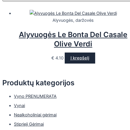
Alyvuogės, daržovės
Alyvuogės Le Bonta Del Casale
Olive Verdi
€
4.10
Į krepšelį
Produktų kategorijos
Vyno PRENUMERATA
Vynai
Nealkoholiniai gėrimai
Stiprieji Gėrimai