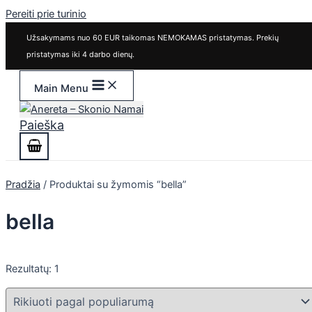
Pereiti prie turinio
Užsakymams nuo 60 EUR taikomas NEMOKAMAS pristatymas. Prekių
pristatymas iki 4 darbo dienų.
Main Menu
Paieška
Pradžia
/ Produktai su žymomis “bella”
bella
Rezultatų: 1