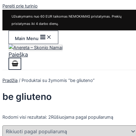
Pereiti prie turinio
Užsakymams nuo 60 EUR taikomas NEMOKAMAS pristatymas. Prekių
pristatymas iki 4 darbo dienų.
Main Menu
Paieška
Pradžia
/ Produktai su žymomis “be gliuteno”
be gliuteno
Rodomi visi rezultatai: 2
Rūšiuojama pagal populiarumą