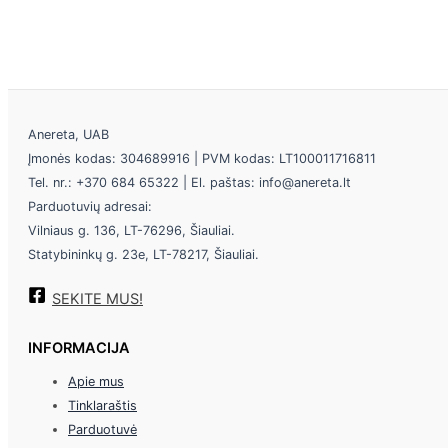
Anereta, UAB
Įmonės kodas: 304689916 | PVM kodas: LT100011716811
Tel. nr.: +370 684 65322 | El. paštas: info@anereta.lt
Parduotuvių adresai:
Vilniaus g. 136, LT-76296, Šiauliai.
Statybininkų g. 23e, LT-78217, Šiauliai.
SEKITE MUS!
INFORMACIJA
Apie mus
Tinklaraštis
Parduotuvė