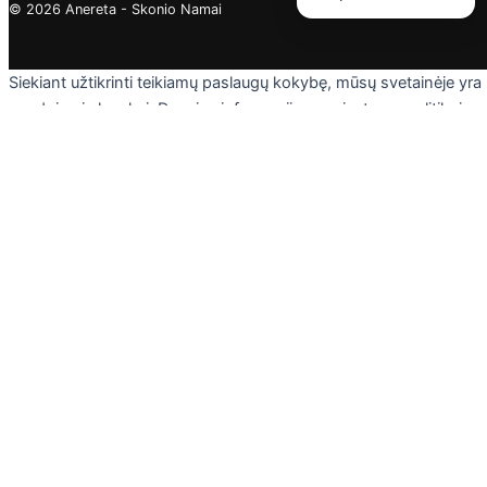
© 2026 Anereta - Skonio Namai
Siekiant užtikrinti teikiamų paslaugų kokybę, mūsų svetainėje yra
naudojami slapukai. Daugiau informacijos - privatumo politikoje.
Skaityti
Sutinku
Privacy & Cookies Policy
Uždaryti
Privacy Overview
This website uses cookies to improve your experience while you
navigate through the website. Out of these cookies, the cookies
that are categorized as necessary are stored on your browser as
they are essential for the working of basic functionalities of the
website. We also use third-party cookies that help us analyze an