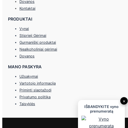
Dovanos
Kontaktai
PRODUKTAI
Vynai
Stiprieji Gėrimai
Gurmaniški produktai
Nealkoholiniai gėrimai
Dovanos
MANO PASKYRA
Užsakymai
Vartotojo informacija
Priminti slaptažodį
Privatumo politika
×
Taisyklės
IŠBANDYKITE vyno
prenumeratą