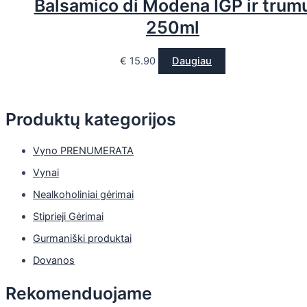
Balsamico di Modena IGP ir trum
250ml
€
15.90
Daugiau
Produktų kategorijos
Vyno PRENUMERATA
Vynai
Nealkoholiniai gėrimai
Stiprieji Gėrimai
Gurmaniški produktai
Dovanos
Rekomenduojame