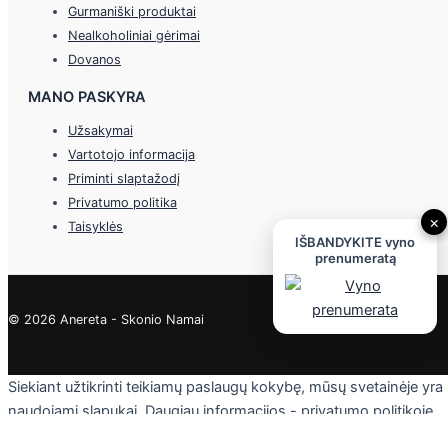
Gurmaniški produktai
Nealkoholiniai gėrimai
Dovanos
MANO PASKYRA
Užsakymai
Vartotojo informacija
Priminti slaptažodį
Privatumo politika
×
Taisyklės
IŠBANDYKITE vyno
prenumeratą
© 2026 Anereta - Skonio Namai
Siekiant užtikrinti teikiamų paslaugų kokybę, mūsų svetainėje yra
naudojami slapukai. Daugiau informacijos - privatumo politikoje.
Skaityti
Sutinku