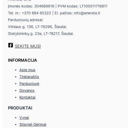
Įmonės kodas: 304689916 | PVM kodas: LT100011716811
Tel. nr.: +370 684 65322 | El. paštas: info@anereta.lt
Parduotuvių adresai:
Vilniaus g. 136, LT-76296, Šiauliai.
Statybininkų g. 23e, LT-78217, Šiauliai.
SEKITE MUS!
INFORMACIJA
Apie mus
Tinklaraštis
Parduotuvė
Dovanos
Kontaktai
PRODUKTAI
Vynai
Stiprieji Gėrimai