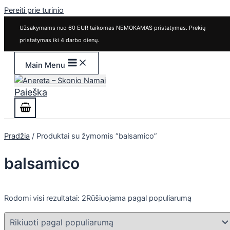
Pereiti prie turinio
Užsakymams nuo 60 EUR taikomas NEMOKAMAS pristatymas. Prekių
pristatymas iki 4 darbo dienų.
Main Menu
Paieška
Pradžia
/ Produktai su žymomis “balsamico”
balsamico
Rodomi visi rezultatai: 2
Rūšiuojama pagal populiarumą