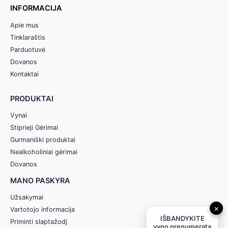
INFORMACIJA
Apie mus
Tinklaraštis
Parduotuvė
Dovanos
Kontaktai
PRODUKTAI
Vynai
Stiprieji Gėrimai
Gurmaniški produktai
Nealkoholiniai gėrimai
Dovanos
MANO PASKYRA
Užsakymai
×
Vartotojo informacija
IŠBANDYKITE
Priminti slaptažodį
vyno prenumeratą