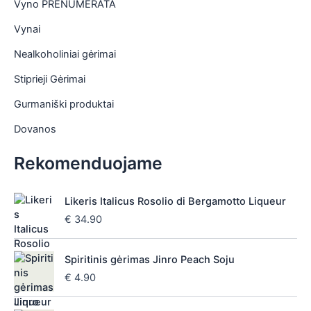
Vyno PRENUMERATA
is
Vynai
is
Nealkoholiniai gėrimai
is
Stiprieji Gėrimai
is
Gurmaniški produktai
Dovanos
Rekomenduojame
Likeris Italicus Rosolio di Bergamotto Liqueur
€
34.90
Spiritinis gėrimas Jinro Peach Soju
€
4.90