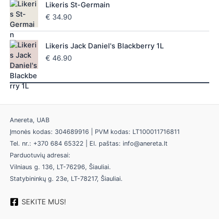
Likeris St-Germain
€
34.90
Likeris Jack Daniel's Blackberry 1L
€
46.90
Anereta, UAB
Įmonės kodas: 304689916 | PVM kodas: LT100011716811
Tel. nr.: +370 684 65322 | El. paštas: info@anereta.lt
Parduotuvių adresai:
Vilniaus g. 136, LT-76296, Šiauliai.
Statybininkų g. 23e, LT-78217, Šiauliai.
SEKITE MUS!