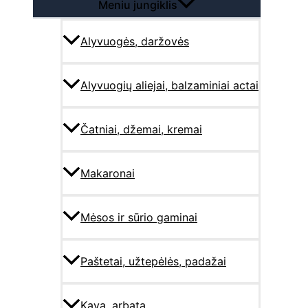
Meniu jungiklis
Alyvuogės, daržovės
Alyvuogių aliejai, balzaminiai actai
Čatniai, džemai, kremai
Makaronai
Mėsos ir sūrio gaminai
Paštetai, užtepėlės, padažai
Kava, arbata