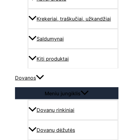
Krekeriai, traškučiai, užkandžiai
Saldumynai
Kiti produktai
Dovanos
Meniu jungiklis
Dovanų rinkiniai
Dovanų dėžutės