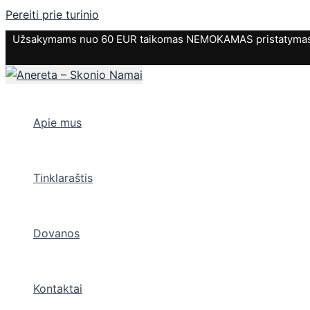
Pereiti prie turinio
Užsakymams nuo 60 EUR taikomas NEMOKAMAS pristatymas. P
Apie mus
Tinklaraštis
Dovanos
Kontaktai