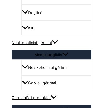
Degtinė
Kiti
Nealkoholiniai gėrimai
Meniu jungiklis
Nealkoholiniai gėrimai
Gaivieji gėrimai
Gurmaniški produktai