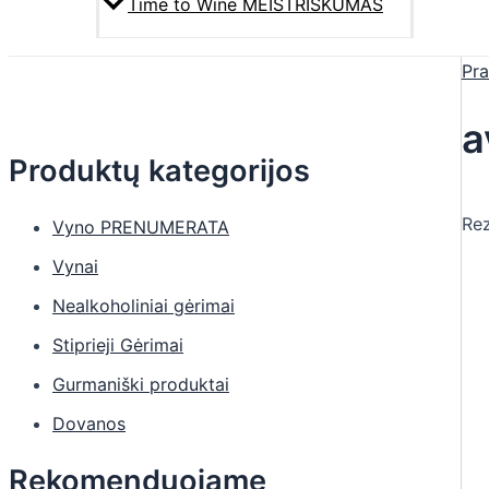
Time to Wine MEISTRIŠKUMAS
Pra
a
Produktų kategorijos
Rez
Vyno PRENUMERATA
Vynai
Nealkoholiniai gėrimai
Stiprieji Gėrimai
Gurmaniški produktai
Dovanos
Rekomenduojame