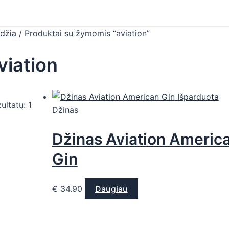
džia
/ Produktai su žymomis “aviation”
viation
Išparduota
ultatų: 1
Džinas
Džinas Aviation Americ
Gin
€
34.90
Daugiau