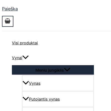
Paieška
Visi produktai
Vynai
Meniu jungiklis
Vynas
Putojantis vynas