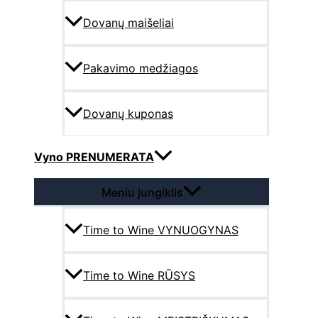
Dovanų maišeliai
Pakavimo medžiagos
Dovanų kuponas
Vyno PRENUMERATA
Meniu jungiklis
Time to Wine VYNUOGYNAS
Time to Wine RŪSYS