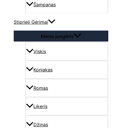
Šampanas
Stiprieji Gėrimai
Meniu jungiklis
Viskis
Konjakas
Romas
Likeris
Džinas