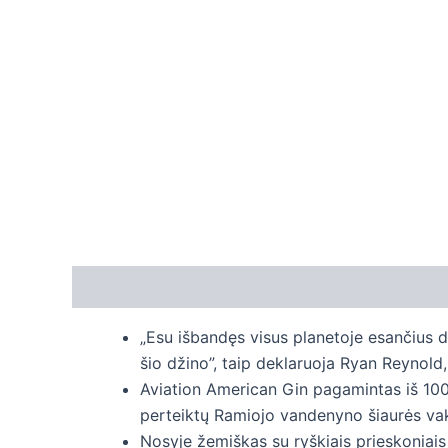
Aprašymas
Papildoma informacija
„Esu išbandęs visus planetoje esančius d
šio džino”, taip deklaruoja Ryan Reynold
Aviation American Gin pagamintas iš 100%
perteiktų Ramiojo vandenyno šiaurės va
Nosyje žemiškas su ryškiais prieskoniais