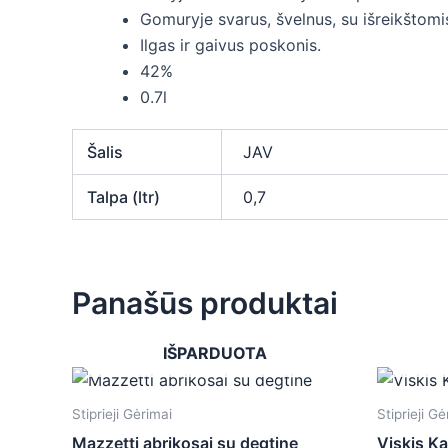
Gomuryje svarus, švelnus, su išreikštomis
Ilgas ir gaivus poskonis.
42%
0.7l
Šalis
JAV
Talpa (ltr)
0,7
Panašūs produktai
IŠPARDUOTA
Stiprieji Gėrimai
Stiprieji Gė
Mazzetti abrikosai su degtine
Viskis K