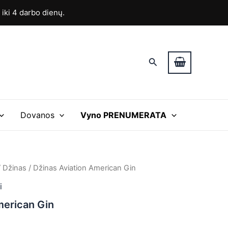
ki 4 darbo dienų.
Paieška
Dovanos
Vyno PRENUMERATA
/
Džinas
/ Džinas Aviation American Gin
i
merican Gin