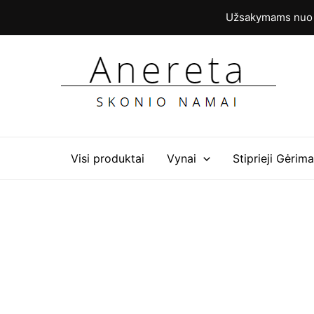
Pereiti
Užsakymams nuo 6
prie
turinio
Visi produktai
Vynai
Stiprieji Gėrima