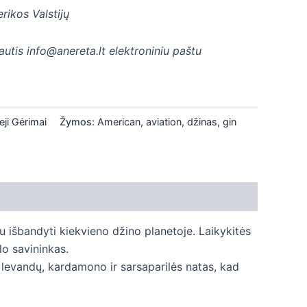
rikos Valstijų
rautis info@anereta.lt elektroniniu paštu
ieji Gėrimai
Žymos:
American
,
aviation
,
džinas
,
gin
u išbandyti kiekvieno džino planetoje. Laikykitės
lo savininkas.
s levandų, kardamono ir sarsaparilės natas, kad