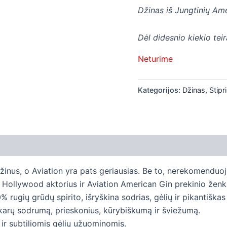
Džinas iš Jungtinių Ame
Dėl didesnio kiekio tei
Neturime
Kategorijos:
Džinas
,
Stipr
žinus, o Aviation yra pats geriausias. Be to, nerekomenduoj
, Hollywood aktorius ir Aviation American Gin prekinio ženk
 rugių grūdų spirito, išryškina sodrias, gėlių ir pikantiška
karų sodrumą, prieskonius, kūrybiškumą ir šviežumą.
 ir subtiliomis gėlių užuominomis.