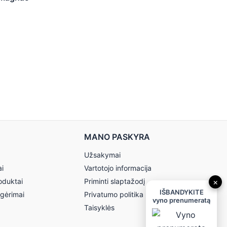
MANO PASKYRA
Užsakymai
ai
Vartotojo informacija
oduktai
Priminti slaptažodį
×
IŠBANDYKITE
 gėrimai
Privatumo politika
vyno prenumeratą
Taisyklės