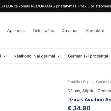
0 EUR taikomas NEMOKAMAS pristatymas. Prekių pristatymas i
Apie mus
Tinklaraštis
Dovanos
Kontaktai
i
Nealkoholiniai gėrimai
Gurmaniški produktai
Pradžia
/
Stiprieji Gėrimai
Džinas
,
Stiprieji Gėrima
Džinas Aviation A
€
34.90