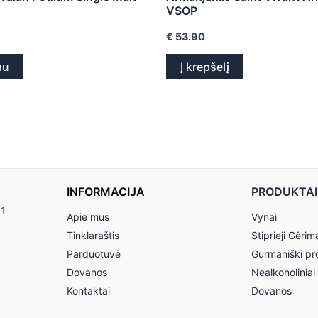
VSOP
€
53.90
au
Į krepšelį
INFORMACIJA
PRODUKTAI
11
Apie mus
Vynai
Tinklaraštis
Stiprieji Gėrim
Parduotuvė
Gurmaniški pr
Dovanos
Nealkoholiniai
Kontaktai
Dovanos