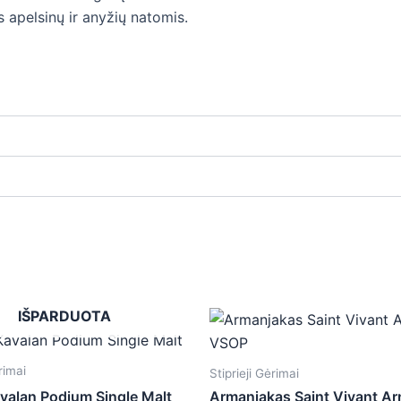
 apelsinų ir anyžių natomis.
IŠPARDUOTA
rimai
Stiprieji Gėrimai
avalan Podium Single Malt
Armanjakas Saint Vivant A