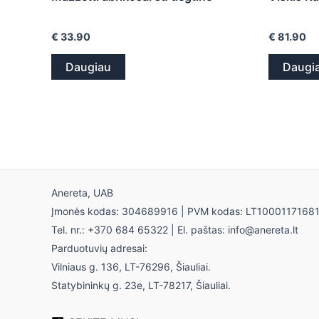
€
33.90
€
81.90
Daugiau
Daugi
Anereta, UAB
Įmonės kodas: 304689916 | PVM kodas: LT1000117168
Tel. nr.: +370 684 65322 | El. paštas: info@anereta.lt
Parduotuvių adresai:
Vilniaus g. 136, LT-76296, Šiauliai.
Statybininkų g. 23e, LT-78217, Šiauliai.