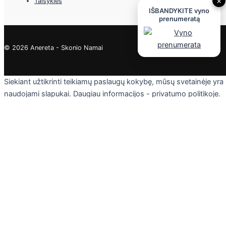
×
Taisyklės
IŠBANDYKITE vyno
prenumeratą
© 2026 Anereta - Skonio Namai
Siekiant užtikrinti teikiamų paslaugų kokybę, mūsų svetainėje yra
naudojami slapukai. Daugiau informacijos - privatumo politikoje.
Skaityti
Sutinku
Privacy & Cookies Policy
Uždaryti
Privacy Overview
This website uses cookies to improve your experience while you