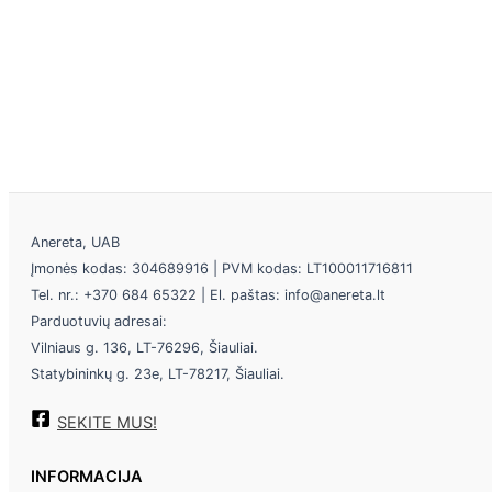
Anereta, UAB
Įmonės kodas: 304689916 | PVM kodas: LT100011716811
Tel. nr.: +370 684 65322 | El. paštas: info@anereta.lt
Parduotuvių adresai:
Vilniaus g. 136, LT-76296, Šiauliai.
Statybininkų g. 23e, LT-78217, Šiauliai.
SEKITE MUS!
INFORMACIJA