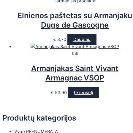
Gurmaniški produktai
Elnienos paštetas su Armanjaku
Dugs de Gascogne
€
3.70
Daugiau
Kiti
Armanjakas Saint Vivant
Armagnac VSOP
€
53.90
Į krepšelį
Produktų kategorijos
Vyno PRENUMERATA