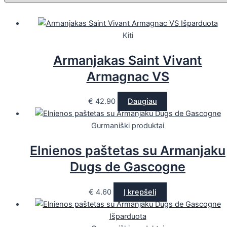
Išparduota
Kiti
Armanjakas Saint Vivant
Armagnac VS
€
42.90
Daugiau
Gurmaniški produktai
Elnienos paštetas su Armanjaku
Dugs de Gascogne
€
4.60
Į krepšelį
Išparduota