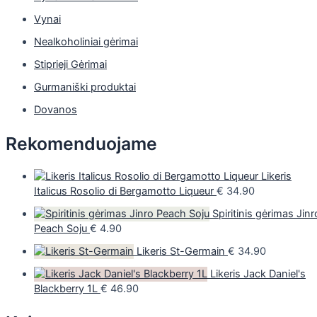
Vynai
Nealkoholiniai gėrimai
Stiprieji Gėrimai
Gurmaniški produktai
Dovanos
Rekomenduojame
Likeris
Italicus Rosolio di Bergamotto Liqueur
€
34.90
Spiritinis gėrimas Jinr
Peach Soju
€
4.90
Likeris St-Germain
€
34.90
Likeris Jack Daniel's
Blackberry 1L
€
46.90