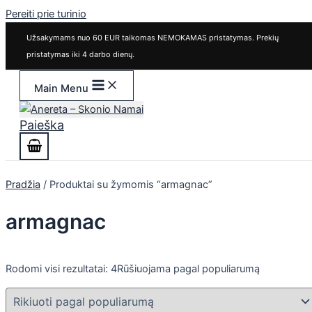
Pereiti prie turinio
Užsakymams nuo 60 EUR taikomas NEMOKAMAS pristatymas. Prekių
pristatymas iki 4 darbo dienų.
Main Menu
Paieška
Pradžia
/ Produktai su žymomis “armagnac”
armagnac
Rodomi visi rezultatai: 4
Rūšiuojama pagal populiarumą