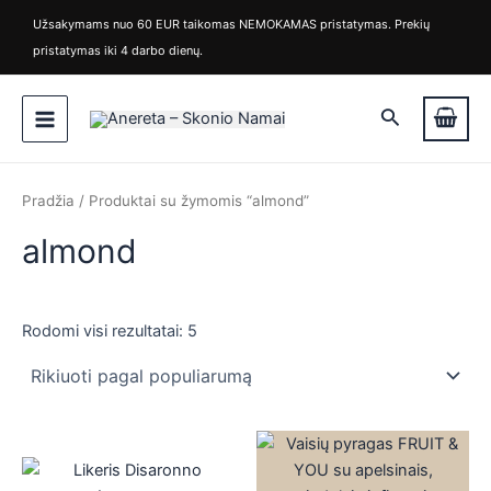
Rūšiuojama
M
M
Pereiti
pagal
Užsakymams nuo 60 EUR taikomas NEMOKAMAS pristatymas. Prekių
i
a
populiarumą
prie
pristatymas iki 4 darbo dienų.
n
k
turinio
k
s
Main
a
k
Paieška
i
a
Menu
n
i
a
n
a
Pradžia
/ Produktai su žymomis “almond”
almond
Rodomi visi rezultatai: 5
is
is