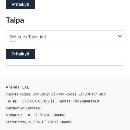
Pritaikyti
Talpa
Pritaikyti
Anereta, UAB
Įmonės kodas: 304689916 | PVM kodas: LT100011716811
Tel. nr.: +370 684 65322 | El. paštas: info@anereta.lt
Parduotuvių adresai:
Vilniaus g. 136, LT-76296, Šiauliai.
Statybininkų g. 23e, LT-78217, Šiauliai.