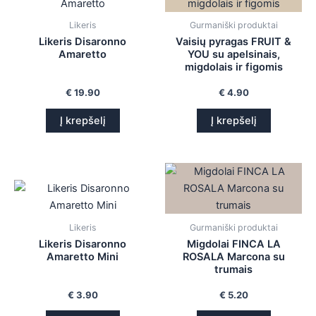
is
Likeris
Gurmaniški produktai
Likeris Disaronno
Vaisių pyragas FRUIT &
is
Amaretto
YOU su apelsinais,
migdolais ir figomis
is
€
19.90
€
4.90
is
Į krepšelį
Į krepšelį
Likeris
Gurmaniški produktai
Likeris Disaronno
Migdolai FINCA LA
Amaretto Mini
ROSALA Marcona su
trumais
€
3.90
€
5.20