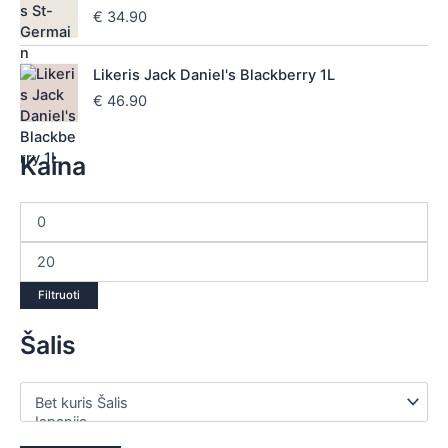
€
34.90
Likeris Jack Daniel's Blackberry 1L
€
46.90
Kaina
Filtruoti
Šalis