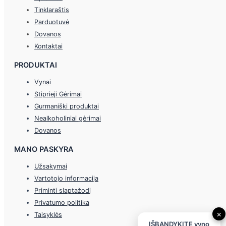
Tinklaraštis
Parduotuvė
Dovanos
Kontaktai
PRODUKTAI
Vynai
Stiprieji Gėrimai
Gurmaniški produktai
Nealkoholiniai gėrimai
Dovanos
MANO PASKYRA
Užsakymai
Vartotojo informacija
Priminti slaptažodį
Privatumo politika
×
Taisyklės
IŠBANDYKITE vyno