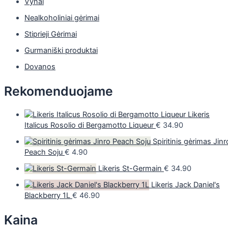
Vynai
Nealkoholiniai gėrimai
Stiprieji Gėrimai
Gurmaniški produktai
Dovanos
Rekomenduojame
Likeris
Italicus Rosolio di Bergamotto Liqueur
€
34.90
Spiritinis gėrimas Jinr
Peach Soju
€
4.90
Likeris St-Germain
€
34.90
Likeris Jack Daniel's
Blackberry 1L
€
46.90
Kaina