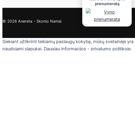
prenumeratą
© 2026 Anereta - Skonio Namai
Siekiant užtikrinti teikiamų paslaugų kokybę, mūsų svetainėje yra
naudojami slapukai. Daugiau informacijos - privatumo politikoje.
Skaityti
Sutinku
Privacy & Cookies Policy
Uždaryti
Privacy Overview
This website uses cookies to improve your experience while you
navigate through the website. Out of these cookies, the cookies