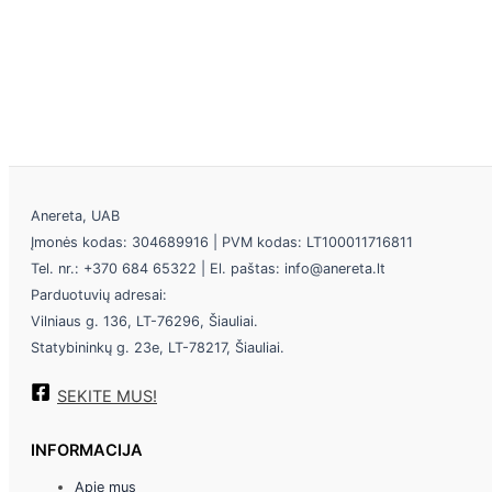
Anereta, UAB
Įmonės kodas: 304689916 | PVM kodas: LT100011716811
Tel. nr.: +370 684 65322 | El. paštas: info@anereta.lt
Parduotuvių adresai:
Vilniaus g. 136, LT-76296, Šiauliai.
Statybininkų g. 23e, LT-78217, Šiauliai.
SEKITE MUS!
INFORMACIJA
Apie mus