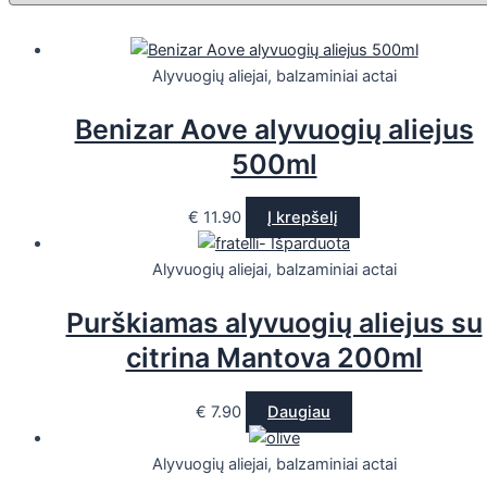
Alyvuogių aliejai, balzaminiai actai
Benizar Aove alyvuogių aliejus
500ml
€
11.90
Į krepšelį
Išparduota
Alyvuogių aliejai, balzaminiai actai
Purškiamas alyvuogių aliejus su
citrina Mantova 200ml
€
7.90
Daugiau
Alyvuogių aliejai, balzaminiai actai