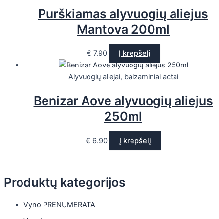
Purškiamas alyvuogių aliejus
Mantova 200ml
€
7.90
Į krepšelį
Alyvuogių aliejai, balzaminiai actai
Benizar Aove alyvuogių aliejus
250ml
€
6.90
Į krepšelį
Produktų kategorijos
Vyno PRENUMERATA