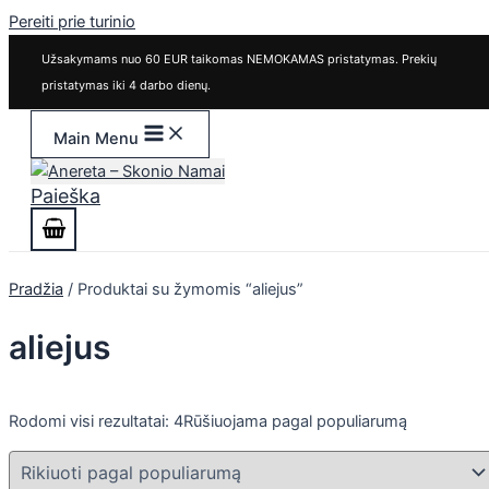
Pereiti prie turinio
Užsakymams nuo 60 EUR taikomas NEMOKAMAS pristatymas. Prekių
pristatymas iki 4 darbo dienų.
Main Menu
Paieška
Pradžia
/ Produktai su žymomis “aliejus”
aliejus
Rodomi visi rezultatai: 4
Rūšiuojama pagal populiarumą