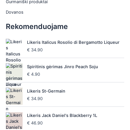
Gurmaniški produktai
Dovanos
Rekomenduojame
Likeris Italicus Rosolio di Bergamotto Liqueur
€
34.90
Spiritinis gėrimas Jinro Peach Soju
€
4.90
Likeris St-Germain
€
34.90
Likeris Jack Daniel's Blackberry 1L
€
46.90