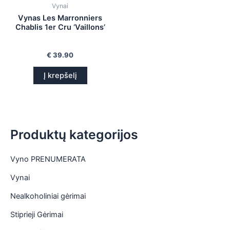
Vynai
is
Vynas Les Marronniers
Chablis 1er Cru ‘Vaillons’
is
is
€
39.90
Į krepšelį
is
Produktų kategorijos
Vyno PRENUMERATA
Vynai
Nealkoholiniai gėrimai
Stiprieji Gėrimai