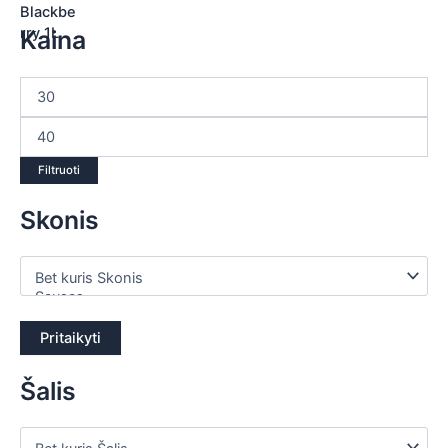
Kaina
Filtruoti
Skonis
Pritaikyti
Šalis