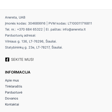
Anereta, UAB
Įmonės kodas: 304689916 | PVM kodas: LT100011716811
Tel. nr.: +370 684 65322 | El. paštas: info@anereta.lt
Parduotuvių adresai:
Vilniaus g. 136, LT-76296, Šiauliai.
Statybininkų g. 23e, LT-78217, Šiauliai.
SEKITE MUS!
INFORMACIJA
Apie mus
Tinklaraštis
Parduotuvė
Dovanos
Kontaktai