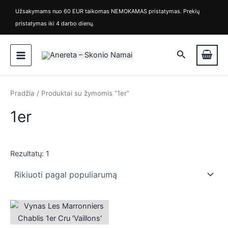
M
M
Pereiti
Užsakymams nuo 60 EUR taikomas NEMOKAMAS pristatymas. Prekių
i
a
prie
pristatymas iki 4 darbo dienų.
n
k
turinio
k
s
Main
a
k
Paieška
i
a
Menu
n
i
a
n
a
Pradžia
/ Produktai su žymomis “1er”
1er
Rezultatų: 1
is
is