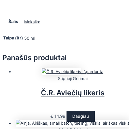
Šalis
Meksika
Talpa (ltr)
50 ml
Panašūs produktai
Išparduota
Stiprieji Gėrimai
Č.R. Aviečių likeris
€
14.99
Daugiau