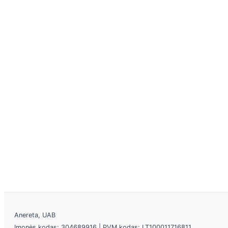
Anereta, UAB
Įmonės kodas: 304689916 | PVM kodas: LT100011716811