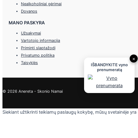
Nealkoholiniai gėrimai
Dovanos
MANO PASKYRA
Užsakymai
Vartotojo informacija
Priminti slaptažodį
Privatumo politika
×
Taisyklės
IŠBANDYKITE vyno
prenumeratą
© 2026 Anereta - Skonio Namai
Siekiant užtikrinti teikiamų paslaugų kokybę, mūsų svetainėje yra
naudojami slapukai. Daugiau informacijos - privatumo politikoje.
Skaityti
Sutinku
Privacy & Cookies Policy