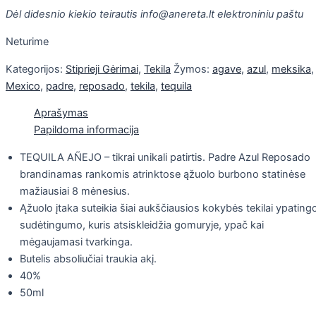
Dėl didesnio kiekio teirautis info@anereta.lt elektroniniu paštu
Neturime
Kategorijos:
Stiprieji Gėrimai
,
Tekila
Žymos:
agave
,
azul
,
meksika
,
Mexico
,
padre
,
reposado
,
tekila
,
tequila
Aprašymas
Papildoma informacija
TEQUILA AÑEJO – tikrai unikali patirtis. Padre Azul Reposado
brandinamas rankomis atrinktose ąžuolo burbono statinėse
mažiausiai 8 mėnesius.
Ąžuolo įtaka suteikia šiai aukščiausios kokybės tekilai ypating
sudėtingumo, kuris atsiskleidžia gomuryje, ypač kai
mėgaujamasi tvarkinga.
Butelis absoliučiai traukia akį.
40%
50ml