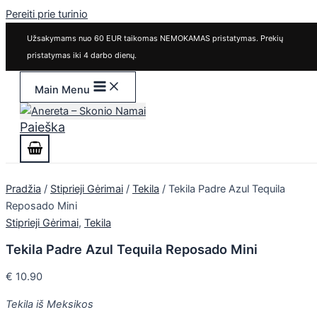
Pereiti prie turinio
Užsakymams nuo 60 EUR taikomas NEMOKAMAS pristatymas. Prekių
pristatymas iki 4 darbo dienų.
Main Menu
Paieška
Pradžia
/
Stiprieji Gėrimai
/
Tekila
/ Tekila Padre Azul Tequila
Reposado Mini
Stiprieji Gėrimai
,
Tekila
Tekila Padre Azul Tequila Reposado Mini
€
10.90
Tekila iš Meksikos