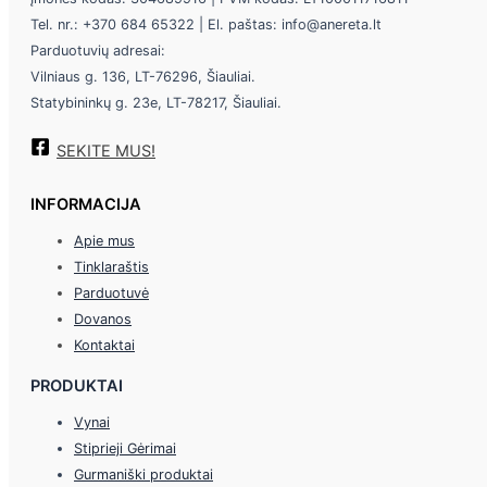
Tel. nr.: +370 684 65322 | El. paštas: info@anereta.lt
Parduotuvių adresai:
Vilniaus g. 136, LT-76296, Šiauliai.
Statybininkų g. 23e, LT-78217, Šiauliai.
SEKITE MUS!
INFORMACIJA
Apie mus
Tinklaraštis
Parduotuvė
Dovanos
Kontaktai
PRODUKTAI
Vynai
Stiprieji Gėrimai
Gurmaniški produktai