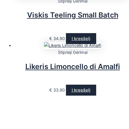
Stiprieji Gėrimai
Viskis Teeling Small Batch
€
34.90
Į krepšelį
Stiprieji Gėrimai
Likeris Limoncello di Amalfi
€
33.90
Į krepšelį