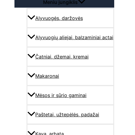
Meniu jungiklis
Alyvuogės, daržovės
Alyvuogių aliejai, balzaminiai actai
Čatniai, džemai, kremai
Makaronai
Mėsos ir sūrio gaminai
Paštetai, užtepėlės, padažai
Kava, arbata