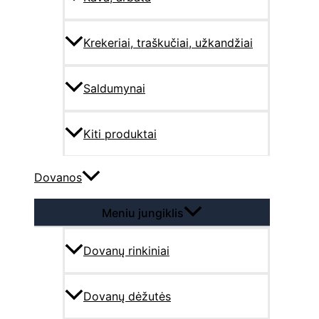
Krekeriai, traškučiai, užkandžiai
Saldumynai
Kiti produktai
Dovanos
Meniu jungiklis
Dovanų rinkiniai
Dovanų dėžutės