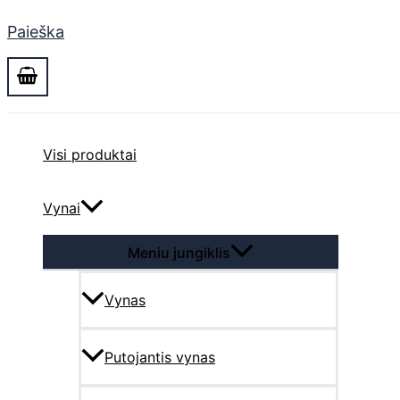
Paieška
Visi produktai
Vynai
Meniu jungiklis
Vynas
Putojantis vynas