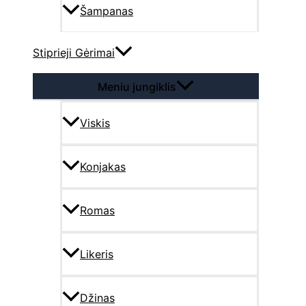
Šampanas
Stiprieji Gėrimai
Meniu jungiklis
Viskis
Konjakas
Romas
Likeris
Džinas