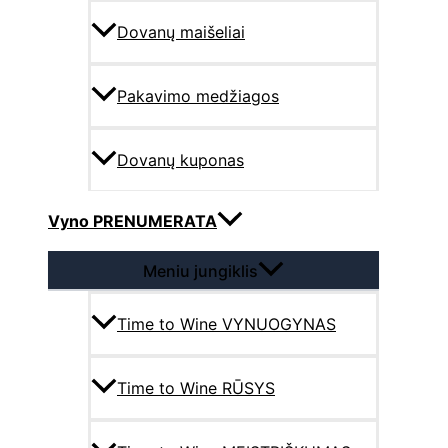
Dovanų maišeliai
Pakavimo medžiagos
Dovanų kuponas
Vyno PRENUMERATA
Meniu jungiklis
Time to Wine VYNUOGYNAS
Time to Wine RŪSYS