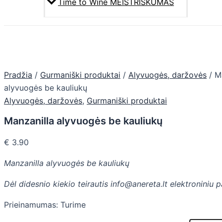
Time to Wine MEISTRIŠKUMAS
Pradžia
/
Gurmaniški produktai
/
Alyvuogės, daržovės
/ M
alyvuogės be kauliukų
Alyvuogės, daržovės
,
Gurmaniški produktai
Manzanilla alyvuogės be kauliukų
€
3.90
Manzanilla alyvuogės be kauliukų
Dėl didesnio kiekio teirautis info@anereta.lt elektroniniu 
Prieinamumas:
Turime