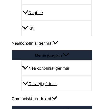
Degtinė
Kiti
Nealkoholiniai gėrimai
Meniu jungiklis
Nealkoholiniai gėrimai
Gaivieji gėrimai
Gurmaniški produktai