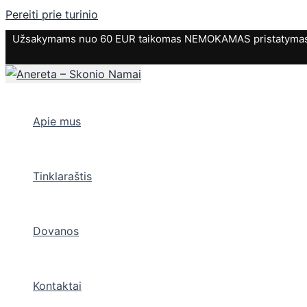
Pereiti prie turinio
Užsakymams nuo 60 EUR taikomas NEMOKAMAS pristatymas. P
Apie mus
Tinklaraštis
Dovanos
Kontaktai