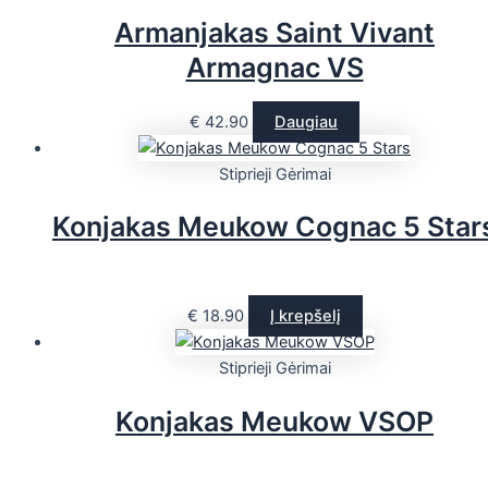
Armanjakas Saint Vivant
Armagnac VS
€
42.90
Daugiau
Stiprieji Gėrimai
Konjakas Meukow Cognac 5 Star
€
18.90
Į krepšelį
Stiprieji Gėrimai
Konjakas Meukow VSOP