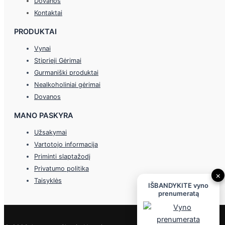
Dovanos
Kontaktai
PRODUKTAI
Vynai
Stiprieji Gėrimai
Gurmaniški produktai
Nealkoholiniai gėrimai
Dovanos
MANO PASKYRA
Užsakymai
Vartotojo informacija
Priminti slaptažodį
Privatumo politika
×
Taisyklės
IŠBANDYKITE vyno
prenumeratą