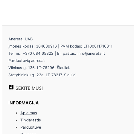
Anereta, UAB
Įmonės kodas: 304689916 | PVM kodas: LT100011716811
Tel. nr.: +370 684 65322 | El. paštas: info@anereta.lt
Parduotuvių adresai:
Vilniaus g. 136, LT-76296, Šiauliai.
Statybininkų g. 23e, LT-78217, Šiauliai.
SEKITE MUS!
INFORMACIJA
Apie mus
Tinklaraštis
Parduotuvė