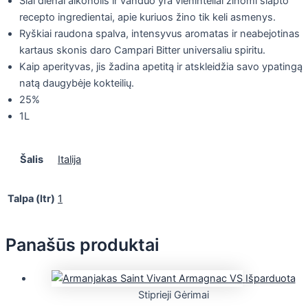
Šiai dienai alkoholis ir vanduo yra vieninteliai žinomi slapto
recepto ingredientai, apie kuriuos žino tik keli asmenys.
Ryškiai raudona spalva, intensyvus aromatas ir neabejotinas
kartaus skonis daro Campari Bitter universaliu spiritu.
Kaip aperityvas, jis žadina apetitą ir atskleidžia savo ypatingą
natą daugybėje kokteilių.
25%
1L
Šalis
Italija
Talpa (ltr)
1
Panašūs produktai
Išparduota
Stiprieji Gėrimai