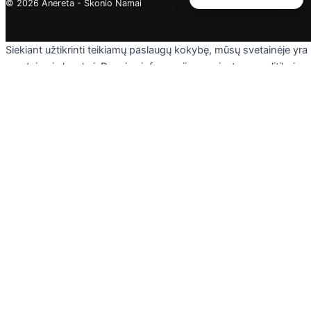
© 2026 Anereta - Skonio Namai
Siekiant užtikrinti teikiamų paslaugų kokybę, mūsų svetainėje yra
naudojami slapukai. Daugiau informacijos - privatumo politikoje.
Skaityti
Sutinku
Privacy & Cookies Policy
Uždaryti
Privacy Overview
This website uses cookies to improve your experience while you
navigate through the website. Out of these cookies, the cookies
that are categorized as necessary are stored on your browser as
they are essential for the working of basic functionalities of the
website. We also use third-party cookies that help us analyze an