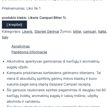
Prieinamumas:
Liko tik 1
produkto kiekis: Likeris Campari Bitter 1L
Į krepšelį
Kategorijos:
Likeris
,
Stiprieji Gėrimai
Žymos:
bitter
,
campari
,
Italija
,
italy
Aprašymas
Papildoma informacija
Alkoholinis aperityvas gaminamas iš karčiųjų ir aromatinių
augalų užpilo.
Kamparis priskiriamas kartiesiems gėrimams biteriams. Tai
viena iš absoliučių spiritinių gėrimų rinkos klasikų ir buvo
sukurta pagal seną slaptą Gaspare Campari receptą.
Šis garsusis raudonasis spiritas pagamintas iš daugiau nei 80
karčiųjų žolelių, aromatinių augalų ir vaisių mišinio, užpiltų
alkoholiu ir vandeniu.