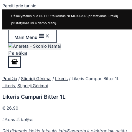
Pereiti prie turinio
Užsakymams nuo 60 EUR taikomas NEMOKAMAS pristatymas. Prekių
pristatymas iki 4 darbo dienų.
Main Menu
Paieška
Pradžia
/
Stiprieji Gėrimai
/
Likeris
/ Likeris Campari Bitter 1L
Likeris
,
Stiprieji Gėrimai
Likeris Campari Bitter 1L
€
26.90
Likeris iš Italijos
Dėl didesnio kiekio teirautis info@anereta.lt elektroniniu paštu