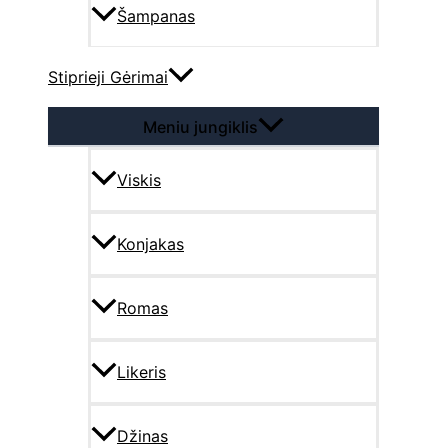
Šampanas
Stiprieji Gėrimai
Meniu jungiklis
Viskis
Konjakas
Romas
Likeris
Džinas