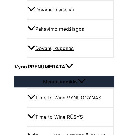
Dovanų maišeliai
Pakavimo medžiagos
Dovanų kuponas
Vyno PRENUMERATA
Meniu jungiklis
Time to Wine VYNUOGYNAS
Time to Wine RŪSYS