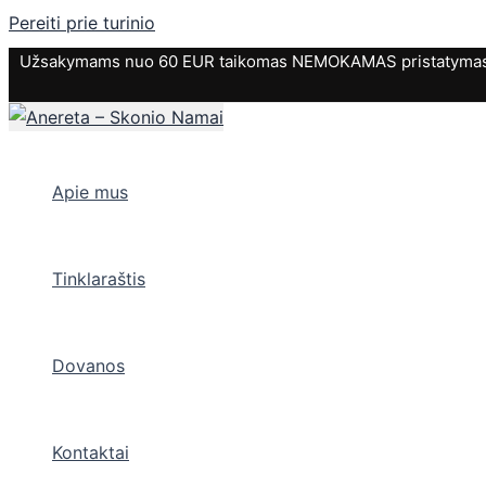
Pereiti prie turinio
Užsakymams nuo 60 EUR taikomas NEMOKAMAS pristatymas. P
Apie mus
Tinklaraštis
Dovanos
Kontaktai