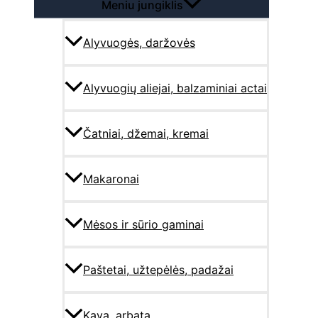
Meniu jungiklis
Alyvuogės, daržovės
Alyvuogių aliejai, balzaminiai actai
Čatniai, džemai, kremai
Makaronai
Mėsos ir sūrio gaminai
Paštetai, užtepėlės, padažai
Kava, arbata