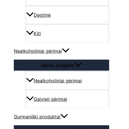
Degtinė
Kiti
Nealkoholiniai gėrimai
Meniu jungiklis
Nealkoholiniai gėrimai
Gaivieji gėrimai
Gurmaniški produktai