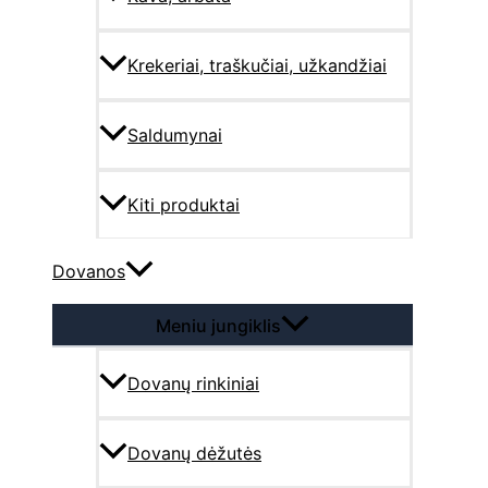
Krekeriai, traškučiai, užkandžiai
Saldumynai
Kiti produktai
Dovanos
Meniu jungiklis
Dovanų rinkiniai
Dovanų dėžutės