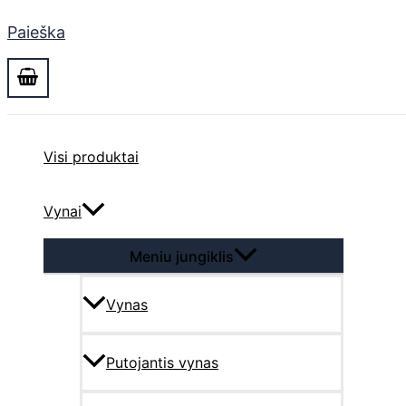
Paieška
Visi produktai
Vynai
Meniu jungiklis
Vynas
Putojantis vynas