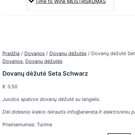
Time to Wine MEISTRIŠKUMAS
Pradžia
/
Dovanos
/
Dovanų dėžutės
/ Dovanų dėžutė Se
Dovanos
,
Dovanų dėžutės
Dovanų dėžutė Seta Schwarz
€
3.50
Juodos spalvos dovanų dėžutė su langeliu
Dėl didesnio kiekio teirautis info@anereta.lt elektroniniu 
Prieinamumas:
Turime