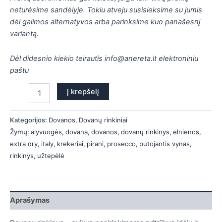
is
neturėsime sandėlyje. Tokiu atveju susisieksime su jumis
dėl galimos alternatyvos arba parinksime kuo panašesnį
is
variantą.
is
Dėl didesnio kiekio teirautis info@anereta.lt elektroniniu
paštu
is
Į krepšelį
Kategorijos:
Dovanos
,
Dovanų rinkiniai
Žymų:
alyvuogės
,
dovana
,
dovanos
,
dovanų rinkinys
,
elnienos
,
extra dry
,
italy
,
krekeriai
,
pirani
,
prosecco
,
putojantis vynas
,
rinkinys
,
užtepėlė
Aprašymas