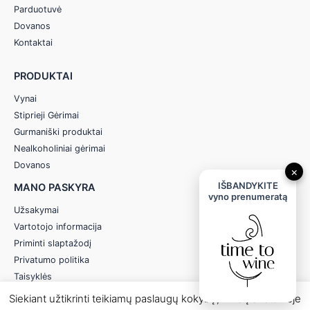
Parduotuvė
Dovanos
Kontaktai
PRODUKTAI
Vynai
Stiprieji Gėrimai
Gurmaniški produktai
Nealkoholiniai gėrimai
Dovanos
×
IŠBANDYKITE
MANO PASKYRA
vyno prenumeratą
Užsakymai
Vartotojo informacija
Priminti slaptažodį
Privatumo politika
Taisyklės
Siekiant užtikrinti teikiamų paslaugų kokybę, mūsų svetainėje