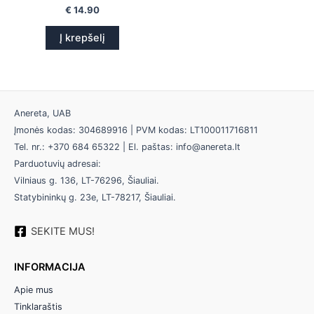
€
14.90
Į krepšelį
Anereta, UAB
Įmonės kodas: 304689916 | PVM kodas: LT100011716811
Tel. nr.: +370 684 65322 | El. paštas: info@anereta.lt
Parduotuvių adresai:
Vilniaus g. 136, LT-76296, Šiauliai.
Statybininkų g. 23e, LT-78217, Šiauliai.
SEKITE MUS!
INFORMACIJA
Apie mus
Tinklaraštis