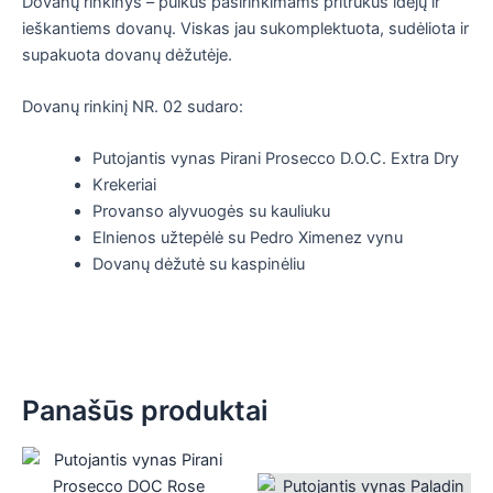
Dovanų rinkinys – puikus pasirinkimams pritrūkus idėjų ir
ieškantiems dovanų. Viskas jau sukomplektuota, sudėliota ir
supakuota dovanų dėžutėje.
Dovanų rinkinį NR. 02 sudaro:
Putojantis vynas Pirani Prosecco D.O.C. Extra Dry
Krekeriai
Provanso alyvuogės su kauliuku
Elnienos užtepėlė su Pedro Ximenez vynu
Dovanų dėžutė su kaspinėliu
Panašūs produktai