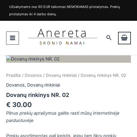
Pereiti
Užsakymams nuo 60 EUR taikomas NEMOKAMAS pristatymas. Prekių
prie
pristatymas iki 4 darbo dienų.
turinio
Main
Paieška
Menu
produkto
kiekis:
Dovanų
Pradžia
/
Dovanos
/
Dovanų rinkiniai
/ Dovanų rinkinys NR. 02
rinkinys
NR.
Dovanos
,
Dovanų rinkiniai
02
Dovanų rinkinys NR. 02
€
30.00
Pilnus prekių aprašymus galite rasti mūsų internetinėje
is
parduotuvėje
is
Prekių asortimentas gali keistis, jeigu tam tikrų prekių