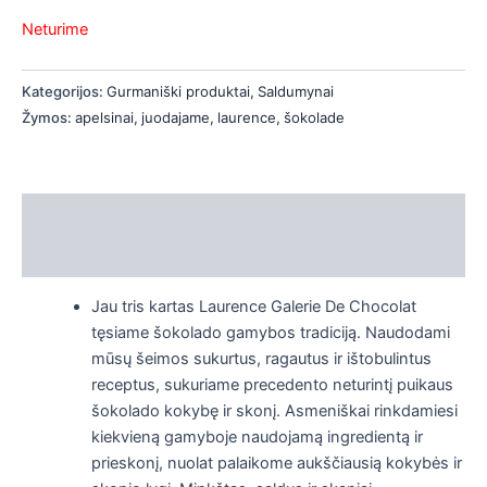
is
Neturime
is
Kategorijos:
Gurmaniški produktai
,
Saldumynai
is
Žymos:
apelsinai
,
juodajame
,
laurence
,
šokolade
is
Aprašymas
Papildoma informacija
Jau tris kartas Laurence Galerie De Chocolat
tęsiame šokolado gamybos tradiciją.
Naudodami
mūsų šeimos sukurtus, ragautus ir ištobulintus
receptus, sukuriame precedento neturintį puikaus
šokolado kokybę ir skonį.
Asmeniškai rinkdamiesi
kiekvieną gamyboje naudojamą ingredientą ir
prieskonį, nuolat palaikome aukščiausią kokybės ir