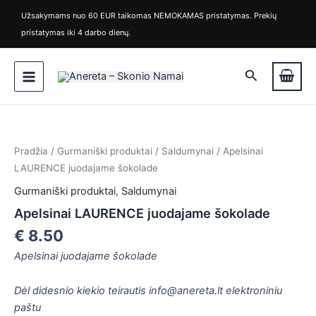
Pereiti
Užsakymams nuo 60 EUR taikomas NEMOKAMAS pristatymas. Prekių
prie
pristatymas iki 4 darbo dienų.
turinio
Main
Paieška
Menu
Pradžia
/
Gurmaniški produktai
/
Saldumynai
/ Apelsinai
LAURENCE juodajame šokolade
Gurmaniški produktai
,
Saldumynai
Apelsinai LAURENCE juodajame šokolade
€
8.50
Apelsinai juodajame šokolade
is
Dėl didesnio kiekio teirautis info@anereta.lt elektroniniu
is
paštu