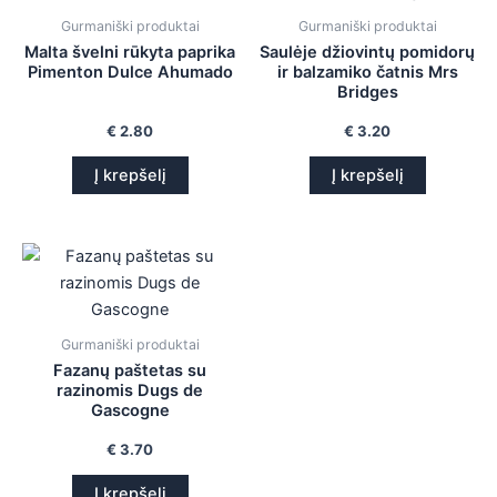
Gurmaniški produktai
Gurmaniški produktai
Malta švelni rūkyta paprika
Saulėje džiovintų pomidorų
Pimenton Dulce Ahumado
ir balzamiko čatnis Mrs
Bridges
€
2.80
€
3.20
Į krepšelį
Į krepšelį
Gurmaniški produktai
Fazanų paštetas su
razinomis Dugs de
Gascogne
€
3.70
Į krepšelį