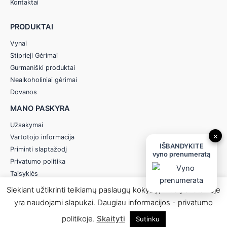
Kontaktai
PRODUKTAI
Vynai
Stiprieji Gėrimai
Gurmaniški produktai
Nealkoholiniai gėrimai
Dovanos
MANO PASKYRA
Užsakymai
×
Vartotojo informacija
IŠBANDYKITE
Priminti slaptažodį
vyno prenumeratą
Privatumo politika
Taisyklės
Siekiant užtikrinti teikiamų paslaugų kokybę, mūsų svetainėje
yra naudojami slapukai. Daugiau informacijos - privatumo
© 2026 Anereta - Skonio Namai
politikoje.
Skaityti
Sutinku