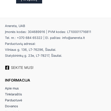
Anereta, UAB
Įmonės kodas: 304689916 | PVM kodas: LT100011716811
Tel. nr.: +370 684 65322 | El. paštas: info@anereta.lt
Parduotuvių adresai:
Vilniaus g. 136, LT-76296, Šiauliai.
Statybininkų g. 23e, LT-78217, Šiauliai.
SEKITE MUS!
INFORMACIJA
Apie mus
Tinklaraštis
Parduotuvė
Dovanos