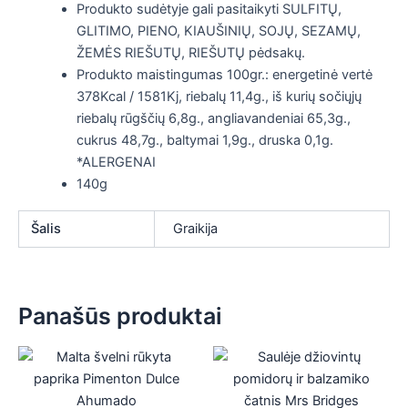
Produkto sudėtyje gali pasitaikyti SULFITŲ,
GLITIMO, PIENO, KIAUŠINIŲ, SOJŲ, SEZAMŲ,
ŽEMĖS RIEŠUTŲ, RIEŠUTŲ pėdsakų.
Produkto maistingumas 100gr.: energetinė vertė
378Kcal / 1581Kj, riebalų 11,4g., iš kurių sočiųjų
riebalų rūgščių 6,8g., angliavandeniai 65,3g.,
cukrus 48,7g., baltymai 1,9g., druska 0,1g.
*ALERGENAI
140g
Šalis
Graikija
Panašūs produktai