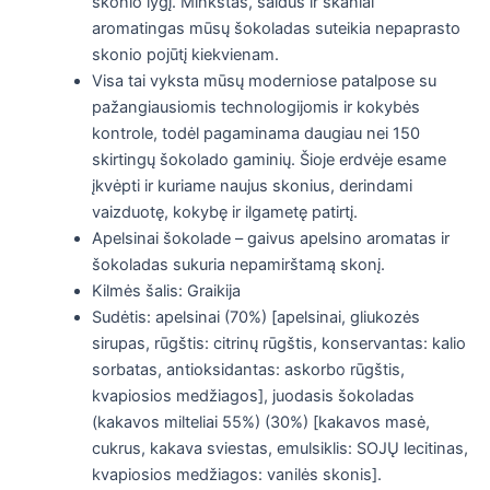
skonio lygį.
Minkštas, saldus ir skaniai
aromatingas mūsų šokoladas suteikia nepaprasto
skonio pojūtį kiekvienam.
Visa tai vyksta mūsų moderniose patalpose su
pažangiausiomis technologijomis ir kokybės
kontrole, todėl pagaminama daugiau nei 150
skirtingų šokolado gaminių.
Šioje erdvėje esame
įkvėpti ir kuriame naujus skonius, derindami
vaizduotę, kokybę ir ilgametę patirtį.
Apelsinai šokolade – gaivus apelsino aromatas ir
šokoladas sukuria nepamirštamą skonį.
Kilmės šalis: Graikija
Sudėtis: apelsinai (70%) [apelsinai, gliukozės
sirupas, rūgštis: citrinų rūgštis, konservantas: kalio
sorbatas, antioksidantas: askorbo rūgštis,
kvapiosios medžiagos], juodasis šokoladas
(kakavos milteliai 55%) (30%) [kakavos masė,
cukrus, kakava sviestas, emulsiklis: SOJŲ lecitinas,
kvapiosios medžiagos: vanilės skonis].