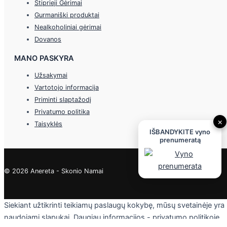
Stiprieji Gėrimai
Gurmaniški produktai
Nealkoholiniai gėrimai
Dovanos
MANO PASKYRA
Užsakymai
Vartotojo informacija
Priminti slaptažodį
Privatumo politika
×
Taisyklės
IŠBANDYKITE vyno
prenumeratą
© 2026 Anereta - Skonio Namai
Siekiant užtikrinti teikiamų paslaugų kokybę, mūsų svetainėje yra
naudojami slapukai. Daugiau informacijos - privatumo politikoje.