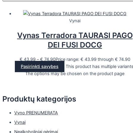
Vynai
Vynas Terradora TAURASI PAGO
DEI FUSI DOCG
€
43.99
–
€
74.90
Price range: € 43.99 through € 74.90
Pasirinkti savybes
This product has multiple variants
The options may be chosen on the product page
Produktų kategorijos
Vyno PRENUMERATA
Vynai
Nealkoholiniai gėrimai