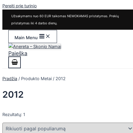
Pereiti prie turinio
Užsakymams nuo 60 EUR taikomas NEMOKAMAS pristatymas. Prekių
pristatymas iki 4 darbo dienų.
Main Menu
Paieška
Pradžia
/ Produkto Metai / 2012
2012
Rezultatų: 1