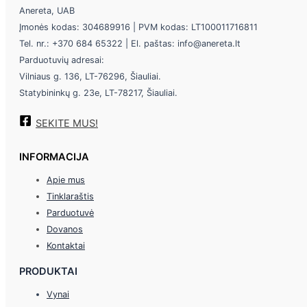
Anereta, UAB
Įmonės kodas: 304689916 | PVM kodas: LT100011716811
Tel. nr.: +370 684 65322 | El. paštas: info@anereta.lt
Parduotuvių adresai:
Vilniaus g. 136, LT-76296, Šiauliai.
Statybininkų g. 23e, LT-78217, Šiauliai.
SEKITE MUS!
INFORMACIJA
Apie mus
Tinklaraštis
Parduotuvė
Dovanos
Kontaktai
PRODUKTAI
Vynai