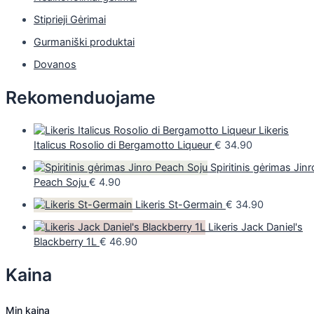
Stiprieji Gėrimai
Gurmaniški produktai
Dovanos
Rekomenduojame
Likeris
Italicus Rosolio di Bergamotto Liqueur
€
34.90
Spiritinis gėrimas Jinr
Peach Soju
€
4.90
Likeris St-Germain
€
34.90
Likeris Jack Daniel's
Blackberry 1L
€
46.90
Kaina
Min kaina