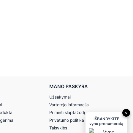
MANO PASKYRA
Užsakymai
ai
Vartotojo informacija
oduktai
Priminti slaptažodį
×
IŠBANDYKITE
 gėrimai
Privatumo politika
vyno prenumeratą
Taisyklės