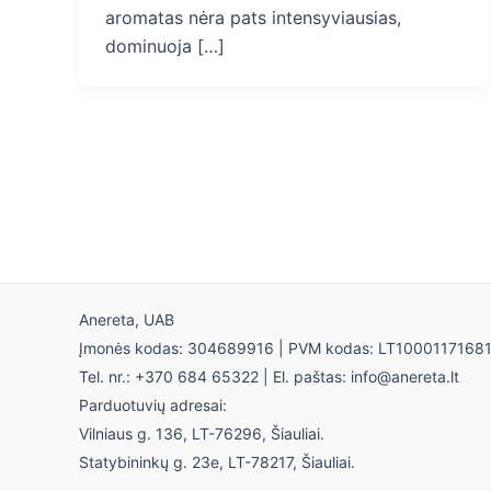
aromatas nėra pats intensyviausias,
dominuoja […]
Anereta, UAB
Įmonės kodas: 304689916 | PVM kodas: LT1000117168
Tel. nr.: +370 684 65322 | El. paštas: info@anereta.lt
Parduotuvių adresai:
Vilniaus g. 136, LT-76296, Šiauliai.
Statybininkų g. 23e, LT-78217, Šiauliai.