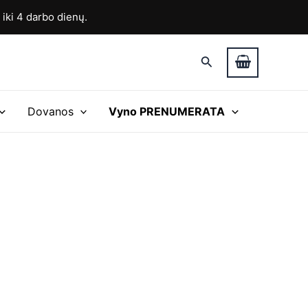
ki 4 darbo dienų.
Paieška
Dovanos
Vyno PRENUMERATA