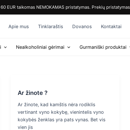
0 EUR taikomas NEMOKAMAS pristatymas. Prekių pristatymas i
Apie mus
Tinklaraštis
Dovanos
Kontaktai
i
Nealkoholiniai gėrimai
Gurmaniški produktai
Ar žinote ?
Ar žinote, kad kamštis nėra rodiklis
vertinant vyno kokybę, vienintelis vyno
kokybės ženklas yra pats vynas. Bet vis
vien jis