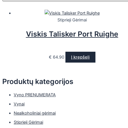
Stiprieji Gėrimai
Viskis Talisker Port Ruighe
€
64.90
Į krepšelį
Produktų kategorijos
Vyno PRENUMERATA
Vynai
Nealkoholiniai gėrimai
Stiprieji Gėrimai