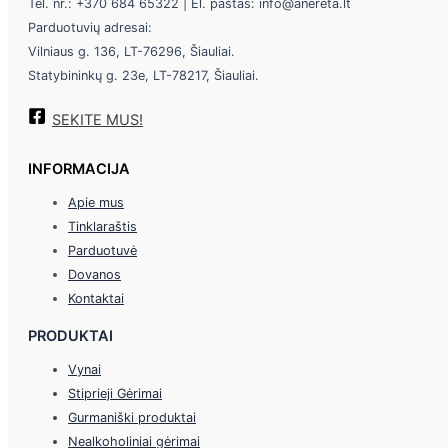
Tel. nr.: +370 684 65322 | El. paštas: info@anereta.lt
Parduotuvių adresai:
Vilniaus g. 136, LT-76296, Šiauliai.
Statybininkų g. 23e, LT-78217, Šiauliai.
SEKITE MUS!
INFORMACIJA
Apie mus
Tinklaraštis
Parduotuvė
Dovanos
Kontaktai
PRODUKTAI
Vynai
Stiprieji Gėrimai
Gurmaniški produktai
Nealkoholiniai gėrimai