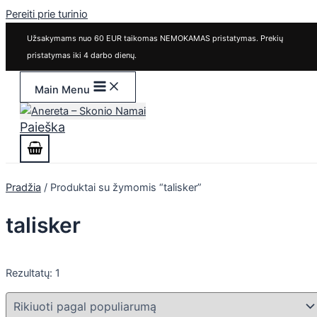
Pereiti prie turinio
Užsakymams nuo 60 EUR taikomas NEMOKAMAS pristatymas. Prekių
pristatymas iki 4 darbo dienų.
Main Menu
Paieška
Pradžia
/ Produktai su žymomis “talisker”
talisker
Rezultatų: 1