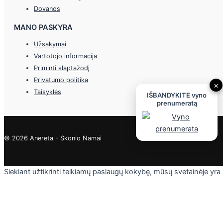
Dovanos
MANO PASKYRA
Užsakymai
Vartotojo informacija
Priminti slaptažodį
Privatumo politika
×
Taisyklės
IŠBANDYKITE vyno
prenumeratą
© 2026 Anereta - Skonio Namai
Siekiant užtikrinti teikiamų paslaugų kokybę, mūsų svetainėje yra
naudojami slapukai. Daugiau informacijos - privatumo politikoje.
Skaityti
Sutinku
Privacy & Cookies Policy