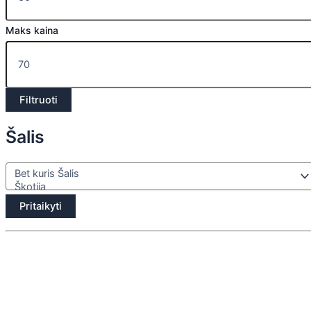
Maks kaina
Filtruoti
Šalis
Pritaikyti