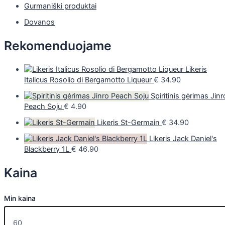
Gurmaniški produktai
Dovanos
Rekomenduojame
Likeris
Italicus Rosolio di Bergamotto Liqueur
€
34.90
Spiritinis gėrimas Jinr
Peach Soju
€
4.90
Likeris St-Germain
€
34.90
Likeris Jack Daniel's
Blackberry 1L
€
46.90
Kaina
Min kaina