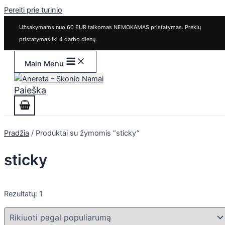
Pereiti prie turinio
Užsakymams nuo 60 EUR taikomas NEMOKAMAS pristatymas. Prekių
pristatymas iki 4 darbo dienų.
Main Menu
Paieška
Pradžia
/ Produktai su žymomis “sticky”
sticky
Rezultatų: 1