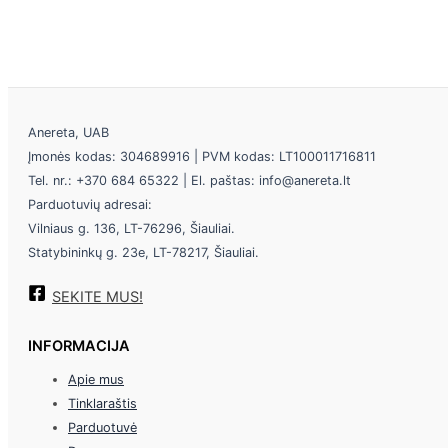
Anereta, UAB
Įmonės kodas: 304689916 | PVM kodas: LT100011716811
Tel. nr.: +370 684 65322 | El. paštas: info@anereta.lt
Parduotuvių adresai:
Vilniaus g. 136, LT-76296, Šiauliai.
Statybininkų g. 23e, LT-78217, Šiauliai.
SEKITE MUS!
INFORMACIJA
Apie mus
Tinklaraštis
Parduotuvė