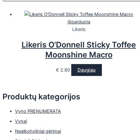
Išparduota
Likeris
Likeris O’Donnell Sticky Toffee
Moonshine Macro
€
2.80
Daugiau
Produktų kategorijos
Vyno PRENUMERATA
Vynai
Nealkoholiniai gėrimai