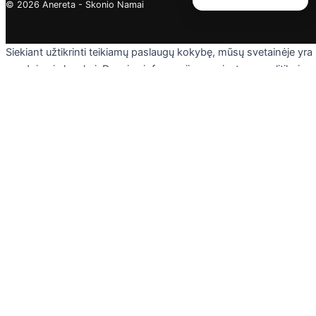
© 2026 Anereta - Skonio Namai
Siekiant užtikrinti teikiamų paslaugų kokybę, mūsų svetainėje yra
naudojami slapukai. Daugiau informacijos - privatumo politikoje.
Skaityti
Sutinku
Privacy & Cookies Policy
Uždaryti
Privacy Overview
This website uses cookies to improve your experience while you
navigate through the website. Out of these cookies, the cookies
that are categorized as necessary are stored on your browser as
they are essential for the working of basic functionalities of the
website. We also use third-party cookies that help us analyze an