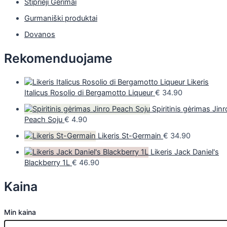
Stiprieji Gėrimai
Gurmaniški produktai
Dovanos
Rekomenduojame
Likeris
Italicus Rosolio di Bergamotto Liqueur
€
34.90
Spiritinis gėrimas Jinr
Peach Soju
€
4.90
Likeris St-Germain
€
34.90
Likeris Jack Daniel's
Blackberry 1L
€
46.90
Kaina
Min kaina