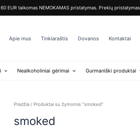
Rūšiuojama
pagal
0 EUR taikomas NEMOKAMAS pristatymas. Prekių pristatymas i
populiarumą
Apie mus
Tinklaraštis
Dovanos
Kontaktai
i
Nealkoholiniai gėrimai
Gurmaniški produktai
Pradžia
/ Produktai su žymomis “smoked”
smoked