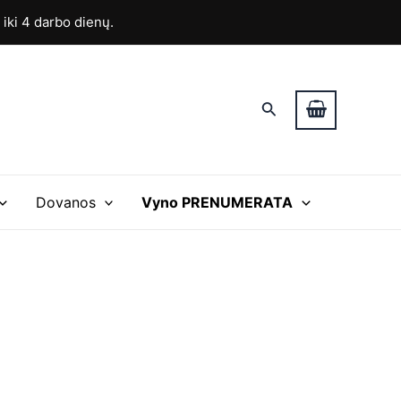
ki 4 darbo dienų.
Paieška
Dovanos
Vyno PRENUMERATA