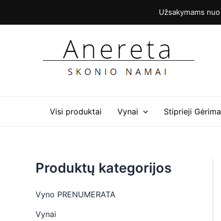
M
M
Pereiti
Užsakymams nuo 6
i
a
prie
n
k
turinio
k
s
a
k
i
a
n
i
a
n
a
Visi produktai
Vynai
Stiprieji Gėrima
Produktų kategorijos
Vyno PRENUMERATA
Vynai