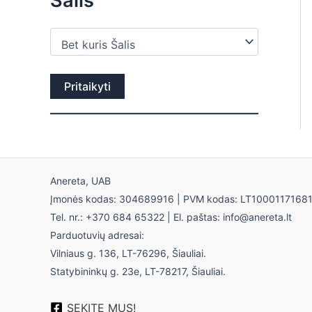
Šalis
Pritaikyti
Anereta, UAB
Įmonės kodas: 304689916 | PVM kodas: LT1000117168
Tel. nr.: +370 684 65322 | El. paštas: info@anereta.lt
Parduotuvių adresai:
Vilniaus g. 136, LT-76296, Šiauliai.
Statybininkų g. 23e, LT-78217, Šiauliai.
SEKITE MUS!