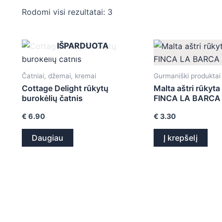
Rodomi visi rezultatai: 3
IŠPARDUOTA
Čatniai, džemai, kremai
Gurmaniški produktai
Cottage Delight rūkytų
Malta aštri rūkyta
burokėlių čatnis
FINCA LA BARCA
€
6.90
€
3.30
Daugiau
Į krepšelį