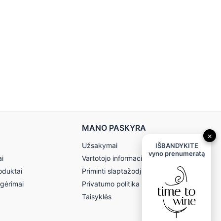
MANO PASKYRA
×
Užsakymai
IŠBANDYKITE
vyno prenumeratą
ai
Vartotojo informacija
oduktai
Priminti slaptažodį
 gėrimai
Privatumo politika
Taisyklės