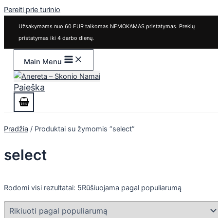
Pereiti prie turinio
Užsakymams nuo 60 EUR taikomas NEMOKAMAS pristatymas. Prekių
pristatymas iki 4 darbo dienų.
Main Menu
Paieška
Pradžia
/ Produktai su žymomis “select”
select
Rodomi visi rezultatai: 5
Rūšiuojama pagal populiarumą