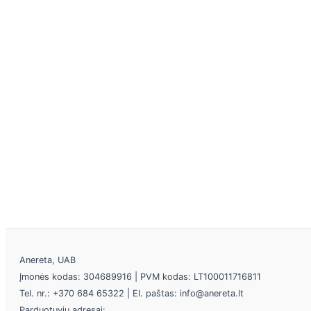
Anereta, UAB
Įmonės kodas: 304689916 | PVM kodas: LT100011716811
Tel. nr.: +370 684 65322 | El. paštas: info@anereta.lt
Parduotuvių adresai: