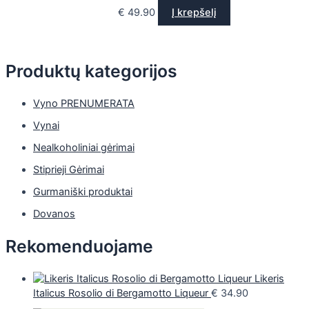
€
49.90
Į krepšelį
Produktų kategorijos
Vyno PRENUMERATA
Vynai
Nealkoholiniai gėrimai
Stiprieji Gėrimai
Gurmaniški produktai
Dovanos
Rekomenduojame
Likeris
Italicus Rosolio di Bergamotto Liqueur
€
34.90