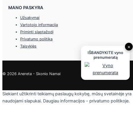
MANO PASKYRA
Užsakymai
Vartotojo informacija
Priminti slaptažodį
Privatumo politika
×
Taisyklės
IŠBANDYKITE vyno
prenumeratą
© 2026 Anereta - Skonio Namai
Siekiant užtikrinti teikiamų paslaugų kokybę, mūsų svetainėje yra
naudojami slapukai. Daugiau informacijos - privatumo politikoje.
Skaityti
Sutinku
Privacy & Cookies Policy