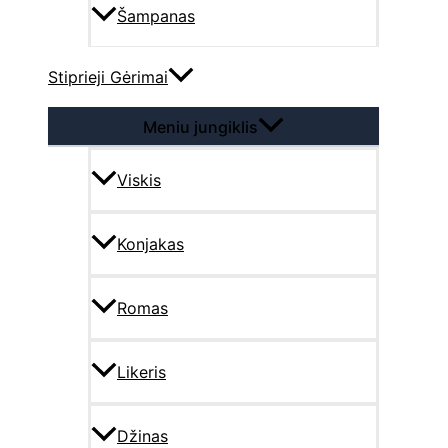
Šampanas
Stiprieji Gėrimai
Meniu jungiklis
Viskis
Konjakas
Romas
Likeris
Džinas