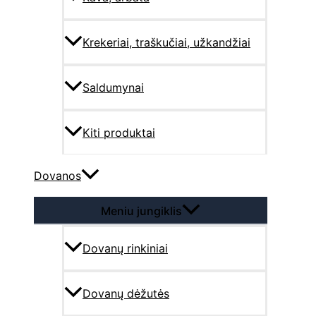
Krekeriai, traškučiai, užkandžiai
Saldumynai
Kiti produktai
Dovanos
Meniu jungiklis
Dovanų rinkiniai
Dovanų dėžutės