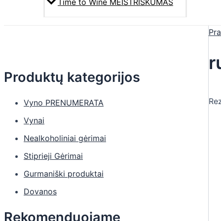
Time to Wine MEISTRIŠKUMAS
Pra
r
Produktų kategorijos
Rez
Vyno PRENUMERATA
Vynai
Nealkoholiniai gėrimai
Stiprieji Gėrimai
Gurmaniški produktai
Dovanos
Rekomenduojame