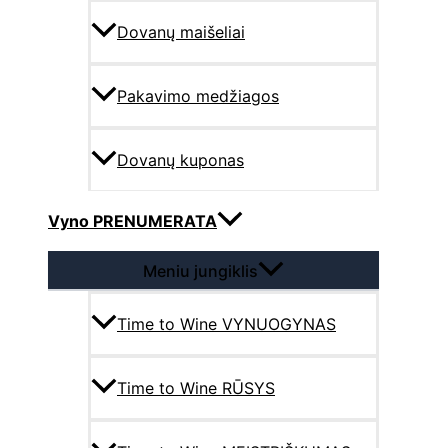
Dovanų maišeliai
Pakavimo medžiagos
Dovanų kuponas
Vyno PRENUMERATA
Meniu jungiklis
Time to Wine VYNUOGYNAS
Time to Wine RŪSYS