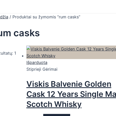
džia
/ Produktai su žymomis “rum casks”
um casks
ultatų: 1
Išparduota
Stiprieji Gėrimai
Viskis Balvenie Golden
Cask 12 Years Single Ma
Scotch Whisky