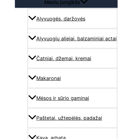
Meniu jungiklis
Alyvuogės, daržovės
Alyvuogių aliejai, balzaminiai actai
Čatniai, džemai, kremai
Makaronai
Mėsos ir sūrio gaminai
Paštetai, užtepėlės, padažai
Kava, arbata