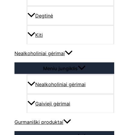
Degtinė
Kiti
Nealkoholiniai gėrimai
Meniu jungiklis
Nealkoholiniai gėrimai
Gaivieji gėrimai
Gurmaniški produktai