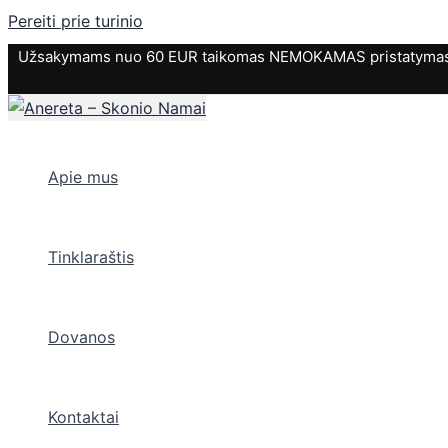
Pereiti prie turinio
Užsakymams nuo 60 EUR taikomas NEMOKAMAS pristatymas. P
Apie mus
Tinklaraštis
Dovanos
Kontaktai