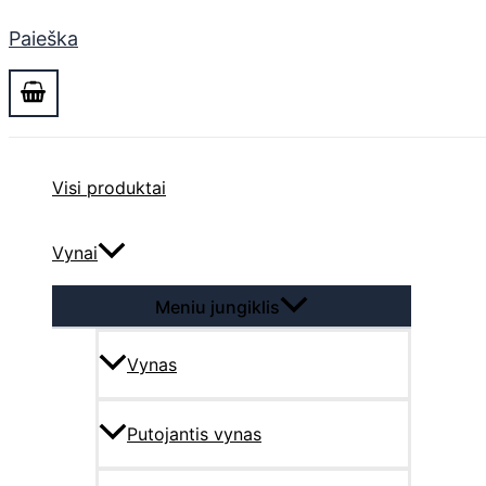
Paieška
Visi produktai
Vynai
Meniu jungiklis
Vynas
Putojantis vynas