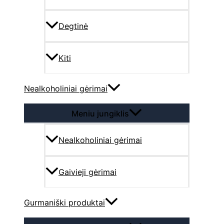
Degtinė
Kiti
Nealkoholiniai gėrimai
Meniu jungiklis
Nealkoholiniai gėrimai
Gaivieji gėrimai
Gurmaniški produktai