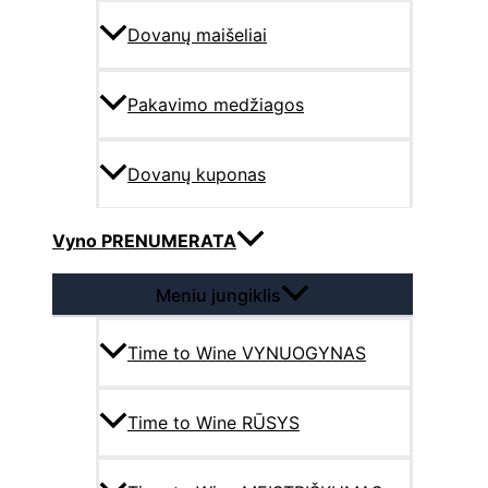
Dovanų maišeliai
Pakavimo medžiagos
Dovanų kuponas
Vyno PRENUMERATA
Meniu jungiklis
Time to Wine VYNUOGYNAS
Time to Wine RŪSYS