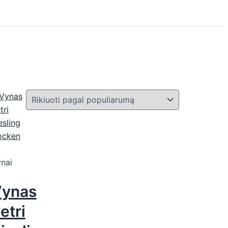
nai
ynas
etri