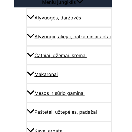
Meniu jungiklis
Alyvuogės, daržovės
Alyvuogių aliejai, balzaminiai actai
Čatniai, džemai, kremai
Makaronai
Mėsos ir sūrio gaminai
Paštetai, užtepėlės, padažai
Kava, arbata