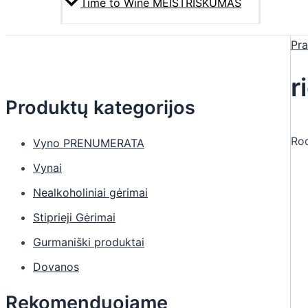
Time to Wine MEISTRIŠKUMAS
Pra
r
Produktų kategorijos
Rod
Vyno PRENUMERATA
Vynai
Nealkoholiniai gėrimai
Stiprieji Gėrimai
Gurmaniški produktai
Dovanos
Rekomenduojame