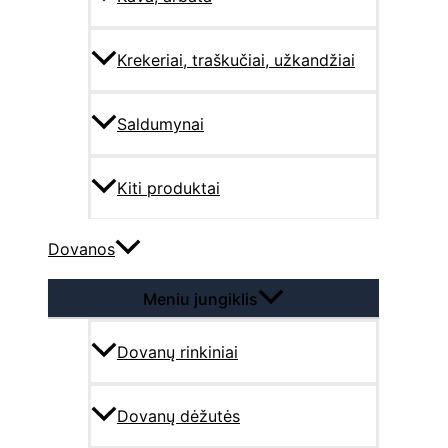
Krekeriai, traškučiai, užkandžiai
Saldumynai
Kiti produktai
Dovanos
Meniu jungiklis
Dovanų rinkiniai
Dovanų dėžutės