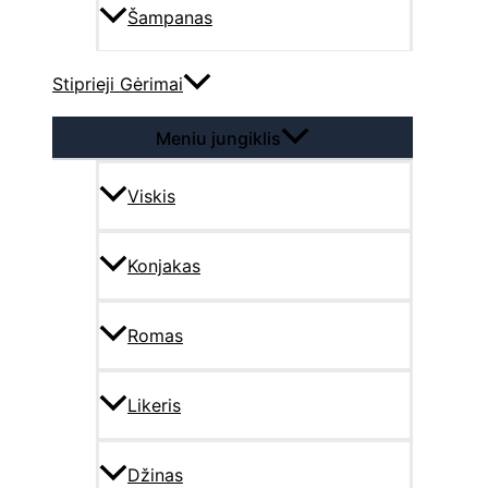
Šampanas
Stiprieji Gėrimai
Meniu jungiklis
Viskis
Konjakas
Romas
Likeris
Džinas