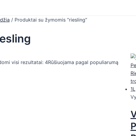
džia
/ Produktai su žymomis “riesling”
iesling
omi visi rezultatai: 4
Rūšiuojama pagal populiarumą
Vy
V
P