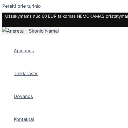
Pereiti prie turinio
Užsakymams nuo 60 EUR taikomas NEMOKAMAS pristatymas. P
Apie mus
Tinklaraštis
Dovanos
Kontaktai