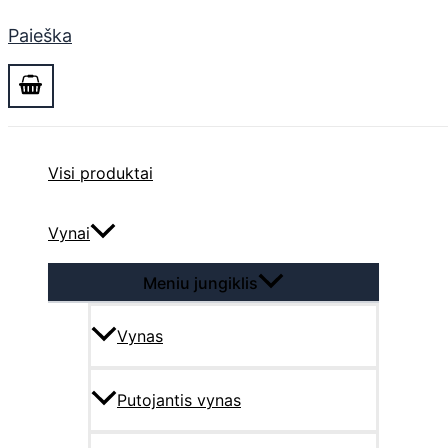
Paieška
Visi produktai
Vynai
Meniu jungiklis
Vynas
Putojantis vynas