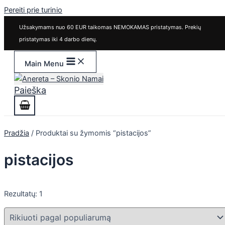
Pereiti prie turinio
Užsakymams nuo 60 EUR taikomas NEMOKAMAS pristatymas. Prekių
pristatymas iki 4 darbo dienų.
Main Menu
Paieška
Pradžia
/ Produktai su žymomis “pistacijos”
pistacijos
Rezultatų: 1