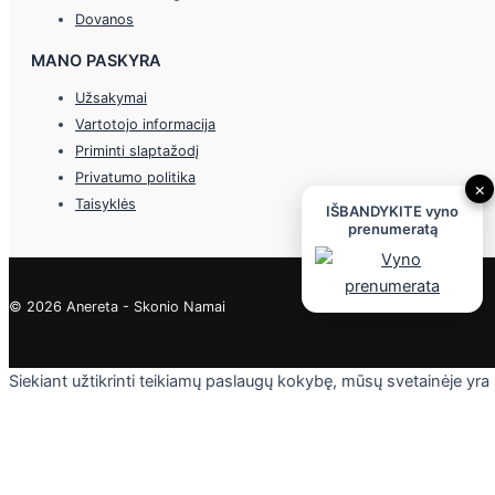
Dovanos
MANO PASKYRA
Užsakymai
Vartotojo informacija
Priminti slaptažodį
Privatumo politika
×
Taisyklės
IŠBANDYKITE vyno
prenumeratą
© 2026 Anereta - Skonio Namai
Siekiant užtikrinti teikiamų paslaugų kokybę, mūsų svetainėje yra
naudojami slapukai. Daugiau informacijos - privatumo politikoje.
Skaityti
Sutinku
Privacy & Cookies Policy