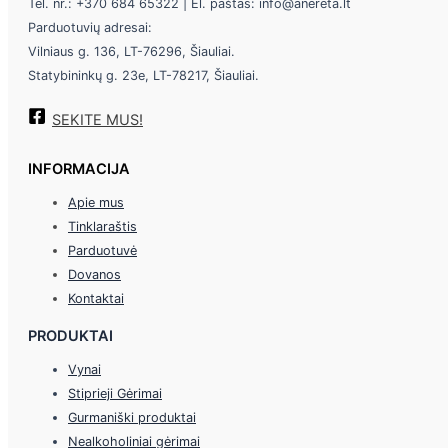
Tel. nr.: +370 684 65322 | El. paštas: info@anereta.lt
Parduotuvių adresai:
Vilniaus g. 136, LT-76296, Šiauliai.
Statybininkų g. 23e, LT-78217, Šiauliai.
SEKITE MUS!
INFORMACIJA
Apie mus
Tinklaraštis
Parduotuvė
Dovanos
Kontaktai
PRODUKTAI
Vynai
Stiprieji Gėrimai
Gurmaniški produktai
Nealkoholiniai gėrimai