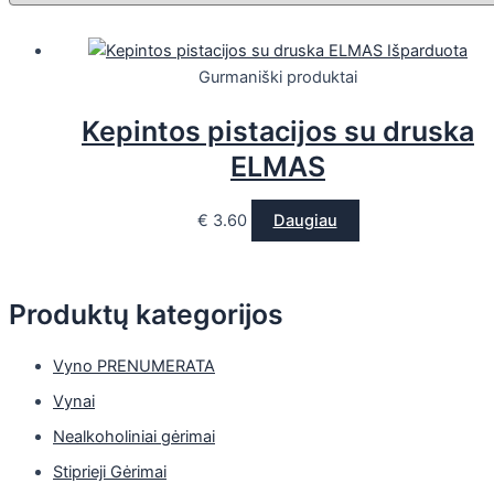
Išparduota
Gurmaniški produktai
Kepintos pistacijos su druska
ELMAS
€
3.60
Daugiau
Produktų kategorijos
Vyno PRENUMERATA
Vynai
Nealkoholiniai gėrimai
Stiprieji Gėrimai