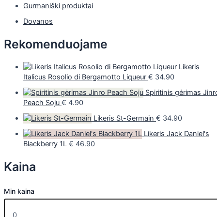
Gurmaniški produktai
Dovanos
Rekomenduojame
Likeris
Italicus Rosolio di Bergamotto Liqueur
€
34.90
Spiritinis gėrimas Jinr
Peach Soju
€
4.90
Likeris St-Germain
€
34.90
Likeris Jack Daniel's
Blackberry 1L
€
46.90
Kaina
Min kaina