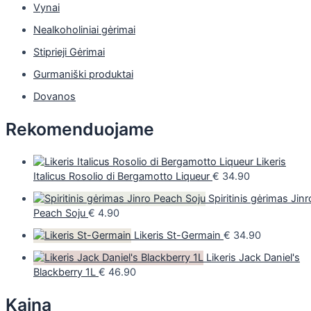
Vynai
Nealkoholiniai gėrimai
Stiprieji Gėrimai
Gurmaniški produktai
Dovanos
Rekomenduojame
Likeris
Italicus Rosolio di Bergamotto Liqueur
€
34.90
Spiritinis gėrimas Jinr
Peach Soju
€
4.90
Likeris St-Germain
€
34.90
Likeris Jack Daniel's
Blackberry 1L
€
46.90
Kaina