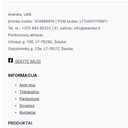
Anereta, UAB
Įmonės kodas: 304689916 | PVM kodas: LT100011716811
Tel. nr.: +370 684 65322 | El. paštas: info@anereta.lt
Parduotuvių adresai:
Vilniaus g. 136, LT-76296, Šiauliai.
Statybininkų g. 23e, LT-78217, Šiauliai.
SEKITE MUS!
INFORMACIJA
Apie mus
Tinklaraštis
Parduotuvė
Dovanos
Kontaktai
PRODUKTAI