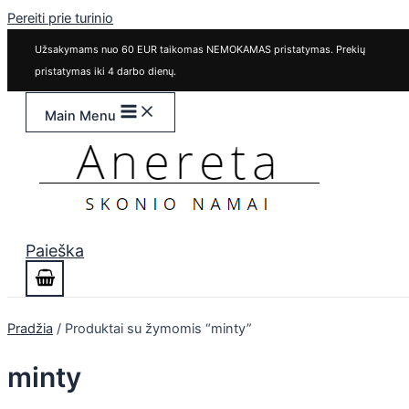
Pereiti prie turinio
Užsakymams nuo 60 EUR taikomas NEMOKAMAS pristatymas. Prekių
pristatymas iki 4 darbo dienų.
Main Menu
Paieška
Pradžia
/ Produktai su žymomis “minty”
minty