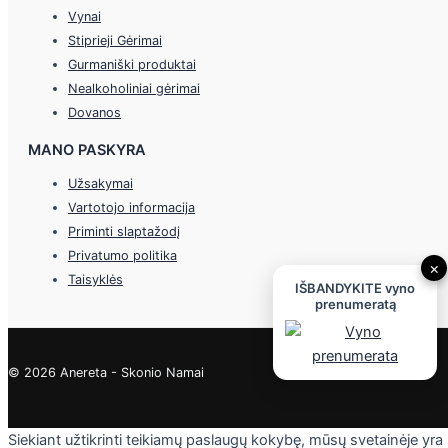
Vynai
Stiprieji Gėrimai
Gurmaniški produktai
Nealkoholiniai gėrimai
Dovanos
MANO PASKYRA
Užsakymai
Vartotojo informacija
Priminti slaptažodį
Privatumo politika
×
Taisyklės
IŠBANDYKITE vyno
prenumeratą
© 2026 Anereta - Skonio Namai
Siekiant užtikrinti teikiamų paslaugų kokybę, mūsų svetainėje yra