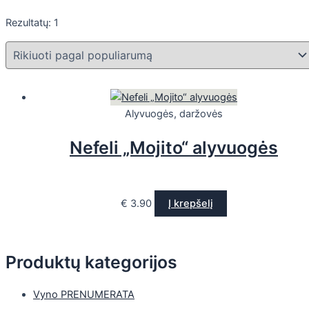
Rezultatų: 1
Alyvuogės, daržovės
Nefeli „Mojito“ alyvuogės
€
3.90
Į krepšelį
Produktų kategorijos
Vyno PRENUMERATA