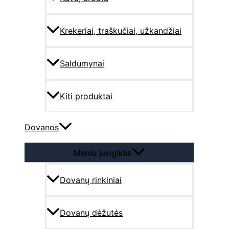
Krekeriai, traškučiai, užkandžiai
Saldumynai
Kiti produktai
Dovanos
Meniu jungiklis
Dovanų rinkiniai
Dovanų dėžutės