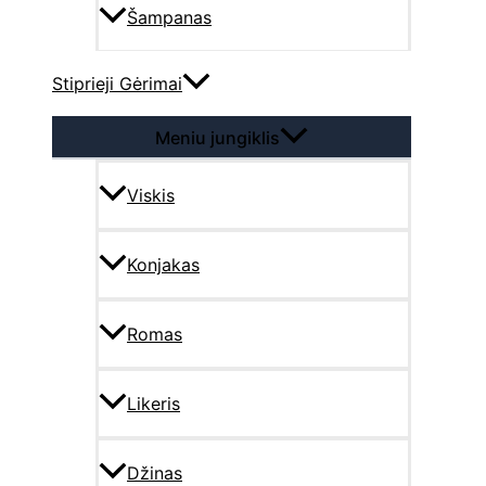
Šampanas
Stiprieji Gėrimai
Meniu jungiklis
Viskis
Konjakas
Romas
Likeris
Džinas