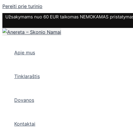
Pereiti prie turinio
Užsakymams nuo 60 EUR taikomas NEMOKAMAS pristatymas. P
Apie mus
Tinklaraštis
Dovanos
Kontaktai