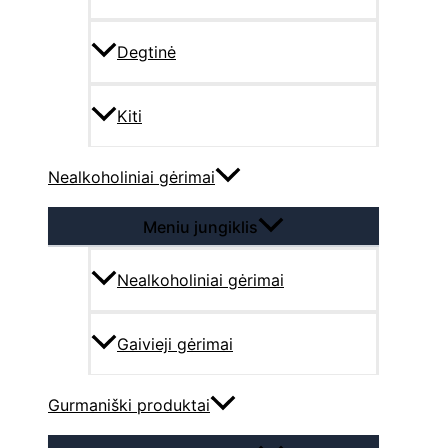
Degtinė
Kiti
Nealkoholiniai gėrimai
Meniu jungiklis
Nealkoholiniai gėrimai
Gaivieji gėrimai
Gurmaniški produktai