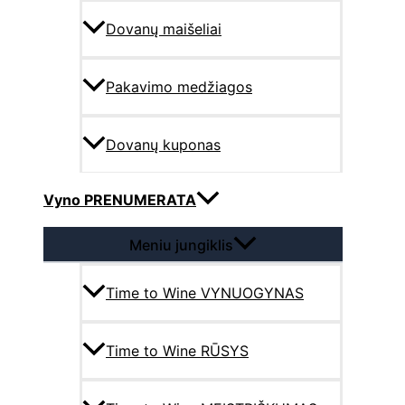
Dovanų maišeliai
Pakavimo medžiagos
Dovanų kuponas
Vyno PRENUMERATA
Meniu jungiklis
Time to Wine VYNUOGYNAS
Time to Wine RŪSYS