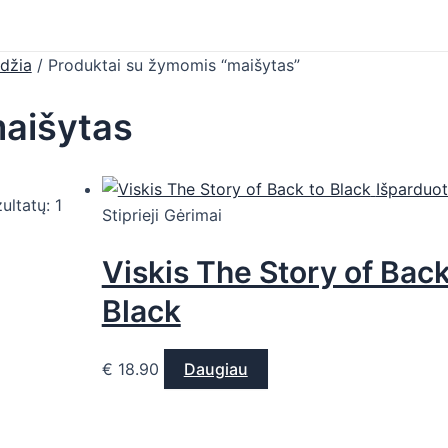
džia
/ Produktai su žymomis “maišytas”
aišytas
Išparduo
ultatų: 1
Stiprieji Gėrimai
Viskis The Story of Back
Black
€
18.90
Daugiau