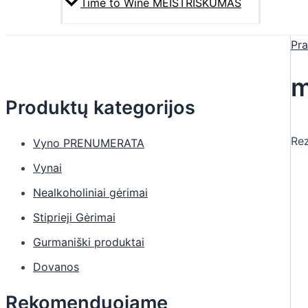
Time to Wine MEISTRIŠKUMAS
Pra
m
Produktų kategorijos
Rez
Vyno PRENUMERATA
Vynai
Nealkoholiniai gėrimai
Stiprieji Gėrimai
Gurmaniški produktai
Dovanos
Rekomenduojame