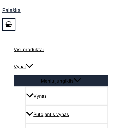
Paieška
Visi produktai
Vynai
Meniu jungiklis
Vynas
Putojantis vynas