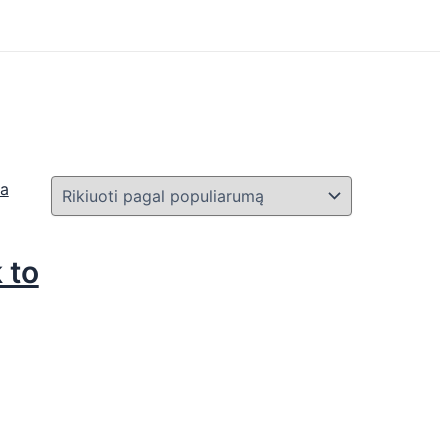
ta
 to