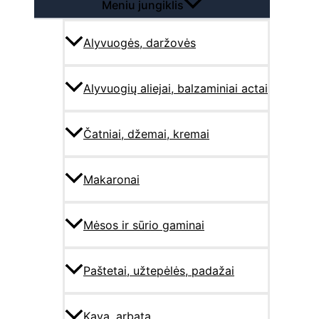
Meniu jungiklis
Alyvuogės, daržovės
Alyvuogių aliejai, balzaminiai actai
Čatniai, džemai, kremai
Makaronai
Mėsos ir sūrio gaminai
Paštetai, užtepėlės, padažai
Kava, arbata