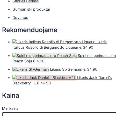
Stiprieji Gėrimai
Gurmaniški produktai
Dovanos
Rekomenduojame
Likeris
Italicus Rosolio di Bergamotto Liqueur
€
34.90
Spiritinis gėrimas Jinr
Peach Soju
€
4.90
Likeris St-Germain
€
34.90
Likeris Jack Daniel's
Blackberry 1L
€
46.90
Kaina
Min kaina