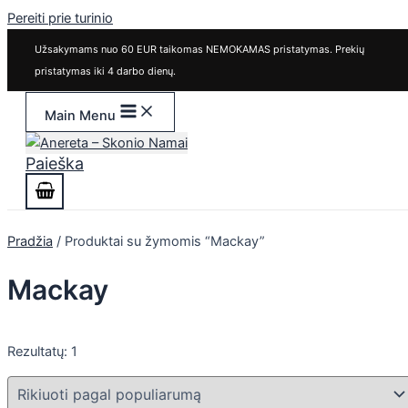
Pereiti prie turinio
Užsakymams nuo 60 EUR taikomas NEMOKAMAS pristatymas. Prekių
pristatymas iki 4 darbo dienų.
Main Menu
Paieška
Pradžia
/ Produktai su žymomis “Mackay”
Mackay
Rezultatų: 1