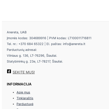
Anereta, UAB
Įmonės kodas: 304689916 | PVM kodas: LT100011716811
Tel. nr.: +370 684 65322 | El. paštas: info@anereta.lt
Parduotuvių adresai:
Vilniaus g. 136, LT-76296, Šiauliai.
Statybininkų g. 23e, LT-78217, Šiauliai.
SEKITE MUS!
INFORMACIJA
Apie mus
Tinklaraštis
Parduotuvė