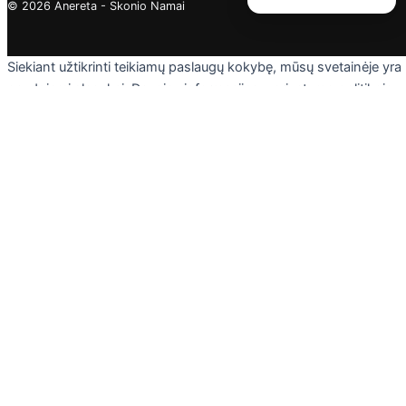
© 2026 Anereta - Skonio Namai
Siekiant užtikrinti teikiamų paslaugų kokybę, mūsų svetainėje yra
naudojami slapukai. Daugiau informacijos - privatumo politikoje.
Skaityti
Sutinku
Privacy & Cookies Policy
Uždaryti
Privacy Overview
This website uses cookies to improve your experience while you
navigate through the website. Out of these cookies, the cookies
that are categorized as necessary are stored on your browser as
they are essential for the working of basic functionalities of the
website. We also use third-party cookies that help us analyze an