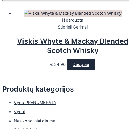
Išparduota
Stiprieji Gėrimai
Viskis Whyte & Mackay Blended
Scotch Whisky
€
34.90
Daugiau
Produktų kategorijos
Vyno PRENUMERATA
Vynai
Nealkoholiniai gėrimai