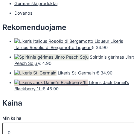
Gurmaniški produktai
Dovanos
Rekomenduojame
Likeris
Italicus Rosolio di Bergamotto Liqueur
€
34.90
Spiritinis gėrimas Jinr
Peach Soju
€
4.90
Likeris St-Germain
€
34.90
Likeris Jack Daniel's
Blackberry 1L
€
46.90
Kaina
Min kaina