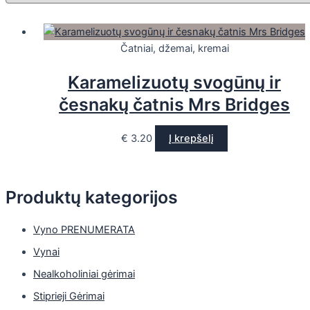
Čatniai, džemai, kremai
Karamelizuotų svogūnų ir
česnakų čatnis Mrs Bridges
€
3.20
Į krepšelį
Produktų kategorijos
Vyno PRENUMERATA
Vynai
Nealkoholiniai gėrimai
Stiprieji Gėrimai