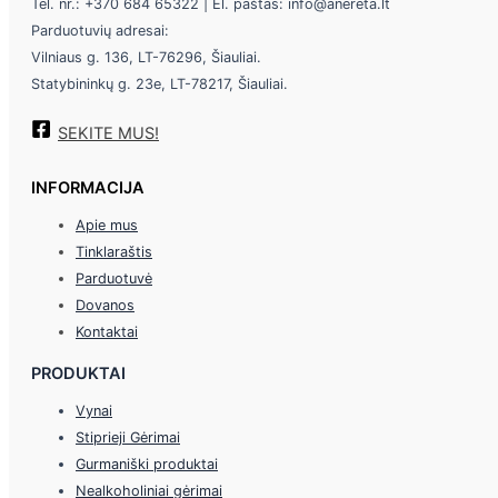
Tel. nr.: +370 684 65322 | El. paštas: info@anereta.lt
Parduotuvių adresai:
Vilniaus g. 136, LT-76296, Šiauliai.
Statybininkų g. 23e, LT-78217, Šiauliai.
SEKITE MUS!
INFORMACIJA
Apie mus
Tinklaraštis
Parduotuvė
Dovanos
Kontaktai
PRODUKTAI
Vynai
Stiprieji Gėrimai
Gurmaniški produktai
Nealkoholiniai gėrimai