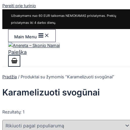
Pereiti prie turinio
Užsakymams nuo 60 EUR taikomas NEMOKAMAS pristatymas. Prekių
pristatymas iki 4 darbo dienų.
Main Menu
Paieška
Pradžia
/ Produktai su žymomis “Karamelizuoti svogūnai”
Karamelizuoti svogūnai
Rezultatų: 1