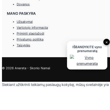
Dovanos
MANO PASKYRA
Užsakymai
Vartotojo informacija
Priminti slaptažodį
Privatumo politika
×
Taisyklės
IŠBANDYKITE vyno
prenumeratą
© 2026 Anereta - Skonio Namai
Siekiant užtikrinti teikiamų paslaugų kokybę, mūsų svetainėje yra
naudojami slapukai. Daugiau informacijos - privatumo politikoje.
Skaityti
Sutinku
Privacy & Cookies Policy