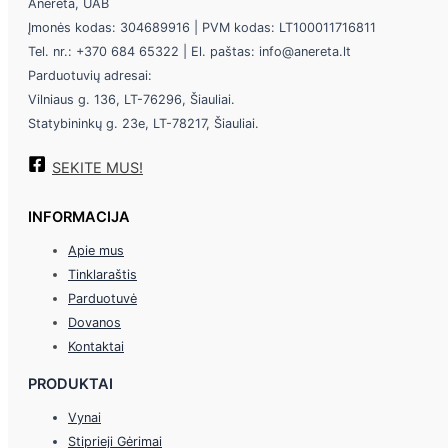
Anereta, UAB
Įmonės kodas: 304689916 | PVM kodas: LT100011716811
Tel. nr.: +370 684 65322 | El. paštas: info@anereta.lt
Parduotuvių adresai:
Vilniaus g. 136, LT-76296, Šiauliai.
Statybininkų g. 23e, LT-78217, Šiauliai.
SEKITE MUS!
INFORMACIJA
Apie mus
Tinklaraštis
Parduotuvė
Dovanos
Kontaktai
PRODUKTAI
Vynai
Stiprieji Gėrimai