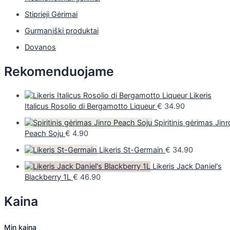
Stiprieji Gėrimai
Gurmaniški produktai
Dovanos
Rekomenduojame
Likeris
Italicus Rosolio di Bergamotto Liqueur
€
34.90
Spiritinis gėrimas Jinr
Peach Soju
€
4.90
Likeris St-Germain
€
34.90
Likeris Jack Daniel's
Blackberry 1L
€
46.90
Kaina
Min kaina