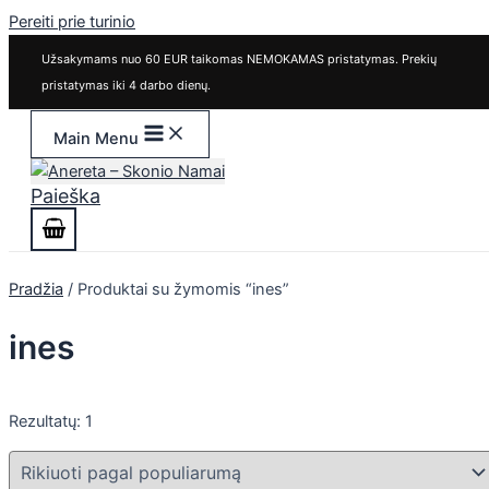
Pereiti prie turinio
Užsakymams nuo 60 EUR taikomas NEMOKAMAS pristatymas. Prekių
pristatymas iki 4 darbo dienų.
Main Menu
Paieška
Pradžia
/ Produktai su žymomis “ines”
ines
Rezultatų: 1