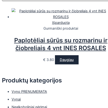
Išparduota
Gurmaniški produktai
Paplotėliai sūrūs su rozmarinu ir
čiobreliais 4 vnt INES ROSALES
€
3.80
Daugiau
Produktų kategorijos
Vyno PRENUMERATA
Vynai
Nealkoholiniai gėrimai