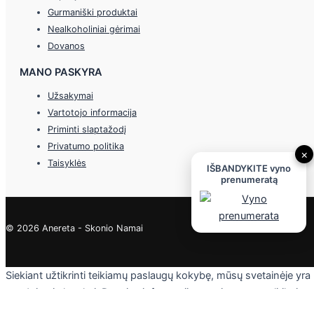
Gurmaniški produktai
Nealkoholiniai gėrimai
Dovanos
MANO PASKYRA
Užsakymai
Vartotojo informacija
Priminti slaptažodį
Privatumo politika
×
Taisyklės
IŠBANDYKITE vyno
prenumeratą
© 2026 Anereta - Skonio Namai
Siekiant užtikrinti teikiamų paslaugų kokybę, mūsų svetainėje yra
naudojami slapukai. Daugiau informacijos - privatumo politikoje.
Skaityti
Sutinku