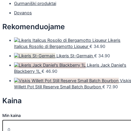
Gurmaniški produktai
Dovanos
Rekomenduojame
Likeris
Italicus Rosolio di Bergamotto Liqueur
€
34.90
Likeris St-Germain
€
34.90
Likeris Jack Daniel's
Blackberry 1L
€
46.90
Viski
Willett Pot Still Reserve Small Batch Bourbon
€
72.90
Kaina
Min kaina