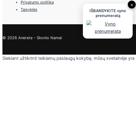
Privatumo politika
×
Taisyklės
IŠBANDYKITE vyno
prenumeratą
© 2026 Anereta - Skonio Namai
Siekiant užtikrinti teikiamų paslaugų kokybę, mūsų svetainėje yra
naudojami slapukai. Daugiau informacijos - privatumo politikoje.
Skaityti
Sutinku
Privacy & Cookies Policy
Uždaryti
Privacy Overview