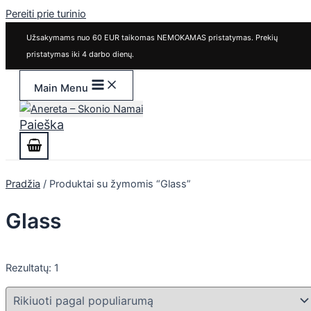
Pereiti prie turinio
Užsakymams nuo 60 EUR taikomas NEMOKAMAS pristatymas. Prekių
pristatymas iki 4 darbo dienų.
Main Menu
Paieška
Pradžia
/ Produktai su žymomis “Glass”
Glass
Rezultatų: 1