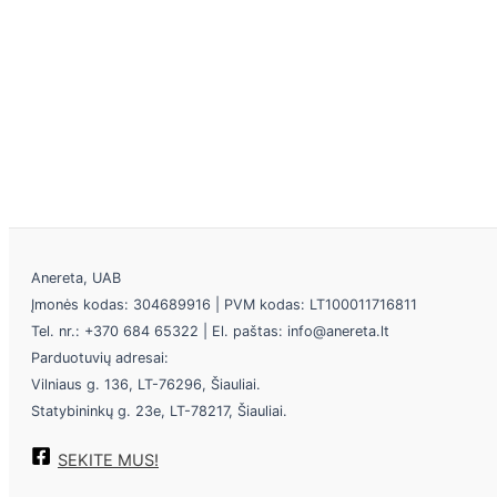
Anereta, UAB
Įmonės kodas: 304689916 | PVM kodas: LT100011716811
Tel. nr.: +370 684 65322 | El. paštas: info@anereta.lt
Parduotuvių adresai:
Vilniaus g. 136, LT-76296, Šiauliai.
Statybininkų g. 23e, LT-78217, Šiauliai.
SEKITE MUS!