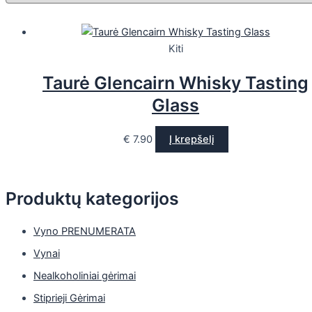
Kiti
Taurė Glencairn Whisky Tasting
Glass
€
7.90
Į krepšelį
Produktų kategorijos
Vyno PRENUMERATA
Vynai
Nealkoholiniai gėrimai
Stiprieji Gėrimai