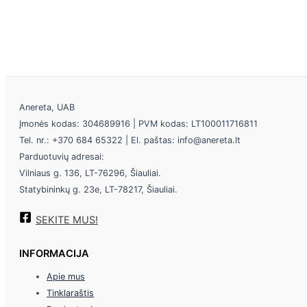
Anereta, UAB
Įmonės kodas: 304689916 | PVM kodas: LT100011716811
Tel. nr.: +370 684 65322 | El. paštas: info@anereta.lt
Parduotuvių adresai:
Vilniaus g. 136, LT-76296, Šiauliai.
Statybininkų g. 23e, LT-78217, Šiauliai.
SEKITE MUS!
INFORMACIJA
Apie mus
Tinklaraštis