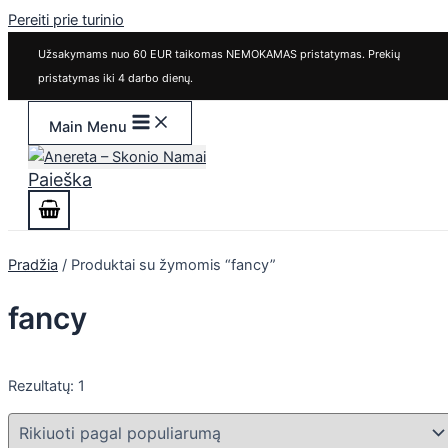
Pereiti prie turinio
Užsakymams nuo 60 EUR taikomas NEMOKAMAS pristatymas. Prekių
pristatymas iki 4 darbo dienų.
Main Menu
Paieška
Pradžia
/ Produktai su žymomis “fancy”
fancy
Rezultatų: 1