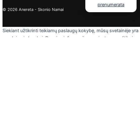
© 2026 Anereta - Skonio Namai
Siekiant užtikrinti teikiamų paslaugų kokybę, mūsų svetainėje yra
naudojami slapukai. Daugiau informacijos - privatumo politikoje.
Skaityti
Sutinku
Privacy & Cookies Policy
Uždaryti
Privacy Overview
This website uses cookies to improve your experience while you
navigate through the website. Out of these cookies, the cookies
that are categorized as necessary are stored on your browser as
they are essential for the working of basic functionalities of the