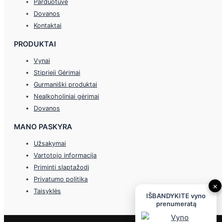
Parduotuvė
Dovanos
Kontaktai
PRODUKTAI
Vynai
Stiprieji Gėrimai
Gurmaniški produktai
Nealkoholiniai gėrimai
Dovanos
MANO PASKYRA
Užsakymai
Vartotojo informacija
Priminti slaptažodį
Privatumo politika
×
Taisyklės
IŠBANDYKITE vyno
prenumeratą