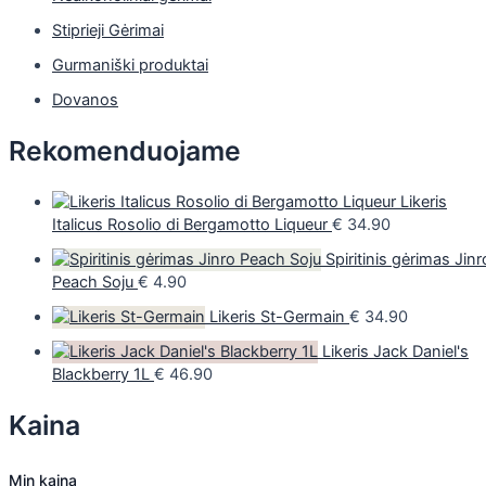
Stiprieji Gėrimai
Gurmaniški produktai
Dovanos
Rekomenduojame
Likeris
Italicus Rosolio di Bergamotto Liqueur
€
34.90
Spiritinis gėrimas Jinr
Peach Soju
€
4.90
Likeris St-Germain
€
34.90
Likeris Jack Daniel's
Blackberry 1L
€
46.90
Kaina
Min kaina