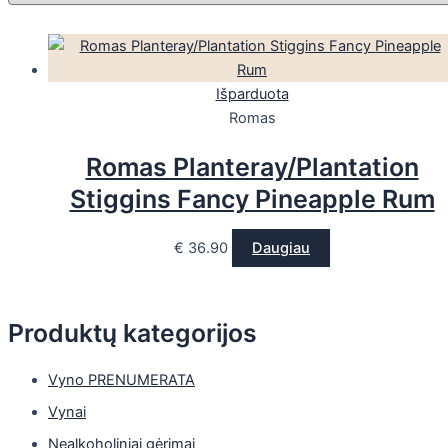
Išparduota
Romas
Romas Planteray/Plantation
Stiggins Fancy Pineapple Rum
€
36.90
Daugiau
Produktų kategorijos
Vyno PRENUMERATA
Vynai
Nealkoholiniai gėrimai