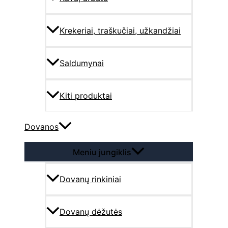
Krekeriai, traškučiai, užkandžiai
Saldumynai
Kiti produktai
Dovanos
Meniu jungiklis
Dovanų rinkiniai
Dovanų dėžutės