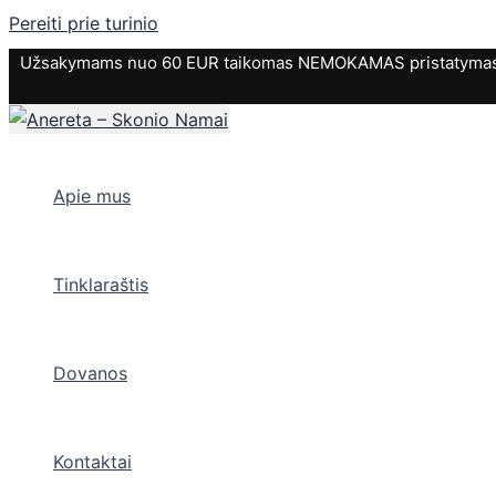
Pereiti prie turinio
Užsakymams nuo 60 EUR taikomas NEMOKAMAS pristatymas. P
Apie mus
Tinklaraštis
Dovanos
Kontaktai