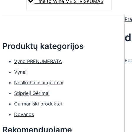
Time to Wine MEISTRIŠKUMAS
Pra
d
Produktų kategorijos
Rod
Vyno PRENUMERATA
Vynai
Nealkoholiniai gėrimai
Stiprieji Gėrimai
Gurmaniški produktai
Dovanos
Rekomenduojame