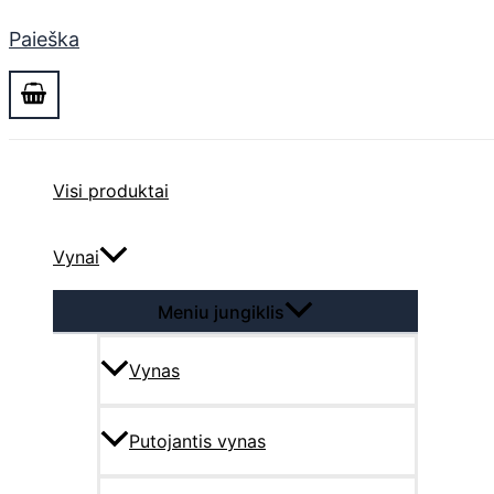
Paieška
Visi produktai
Vynai
Meniu jungiklis
Vynas
Putojantis vynas