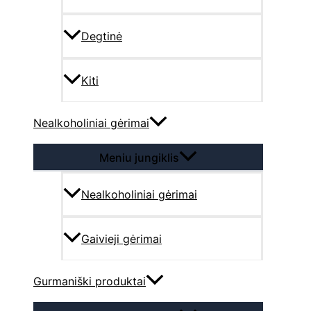
Degtinė
Kiti
Nealkoholiniai gėrimai
Meniu jungiklis
Nealkoholiniai gėrimai
Gaivieji gėrimai
Gurmaniški produktai