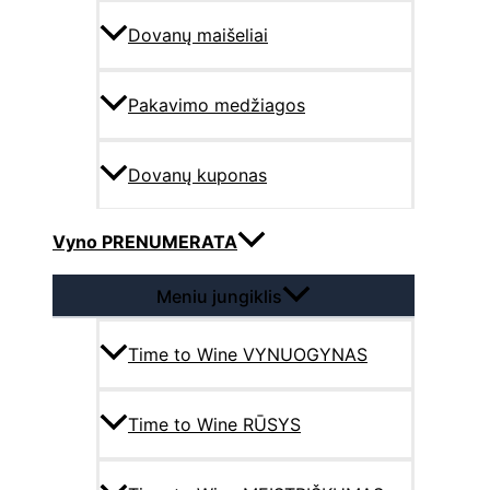
Dovanų maišeliai
Pakavimo medžiagos
Dovanų kuponas
Vyno PRENUMERATA
Meniu jungiklis
Time to Wine VYNUOGYNAS
Time to Wine RŪSYS