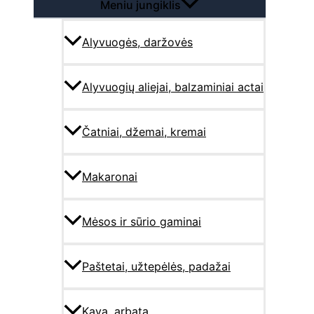
Meniu jungiklis
Alyvuogės, daržovės
Alyvuogių aliejai, balzaminiai actai
Čatniai, džemai, kremai
Makaronai
Mėsos ir sūrio gaminai
Paštetai, užtepėlės, padažai
Kava, arbata