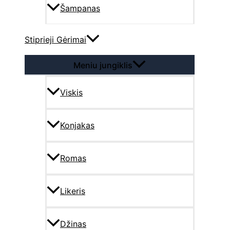
Šampanas
Stiprieji Gėrimai
Meniu jungiklis
Viskis
Konjakas
Romas
Likeris
Džinas