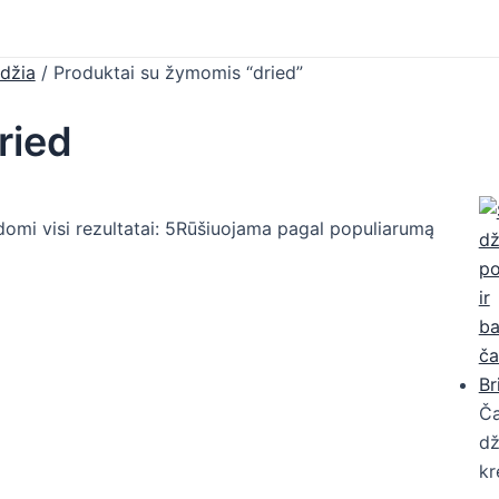
džia
/ Produktai su žymomis “dried”
ried
omi visi rezultatai: 5
Rūšiuojama pagal populiarumą
Ča
dž
kr