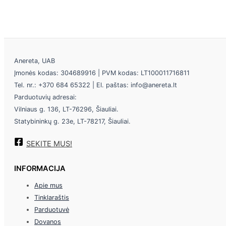
Anereta, UAB
Įmonės kodas: 304689916 | PVM kodas: LT100011716811
Tel. nr.: +370 684 65322 | El. paštas: info@anereta.lt
Parduotuvių adresai:
Vilniaus g. 136, LT-76296, Šiauliai.
Statybininkų g. 23e, LT-78217, Šiauliai.
SEKITE MUS!
INFORMACIJA
Apie mus
Tinklaraštis
Parduotuvė
Dovanos