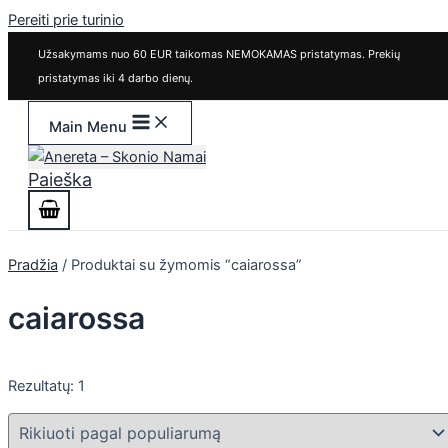
Pereiti prie turinio
Užsakymams nuo 60 EUR taikomas NEMOKAMAS pristatymas. Prekių
pristatymas iki 4 darbo dienų.
Main Menu
Paieška
Pradžia
/ Produktai su žymomis “caiarossa”
caiarossa
Rezultatų: 1