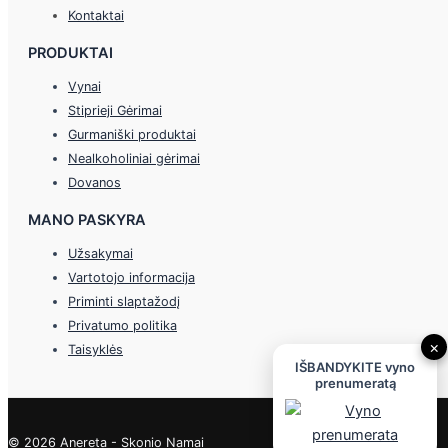
Kontaktai
PRODUKTAI
Vynai
Stiprieji Gėrimai
Gurmaniški produktai
Nealkoholiniai gėrimai
Dovanos
MANO PASKYRA
Užsakymai
Vartotojo informacija
Priminti slaptažodį
Privatumo politika
×
Taisyklės
IŠBANDYKITE vyno
prenumeratą
© 2026 Anereta - Skonio Namai