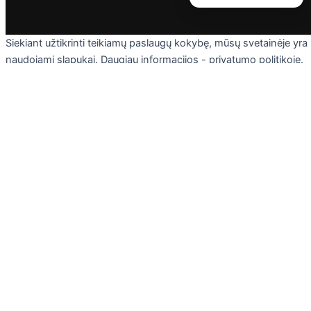
Siekiant užtikrinti teikiamų paslaugų kokybę, mūsų svetainėje yra
naudojami slapukai. Daugiau informacijos - privatumo politikoje.
Skaityti
Sutinku
Privacy & Cookies Policy
Uždaryti
Privacy Overview
This website uses cookies to improve your experience while you
navigate through the website. Out of these cookies, the cookies
that are categorized as necessary are stored on your browser as
they are essential for the working of basic functionalities of the
website. We also use third-party cookies that help us analyze an
understand how you use this website. These cookies will be