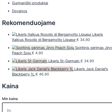
Gurmaniški produktai
Dovanos
Rekomenduojame
Likeris
Italicus Rosolio di Bergamotto Liqueur
€
34.90
Spiritinis gėrimas Jinr
Peach Soju
€
4.90
Likeris St-Germain
€
34.90
Likeris Jack Daniel's
Blackberry 1L
€
46.90
Kaina
Min kaina