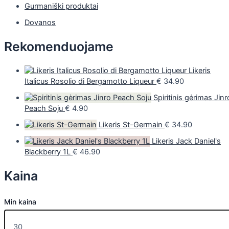
Gurmaniški produktai
Dovanos
Rekomenduojame
Likeris
Italicus Rosolio di Bergamotto Liqueur
€
34.90
Spiritinis gėrimas Jinr
Peach Soju
€
4.90
Likeris St-Germain
€
34.90
Likeris Jack Daniel's
Blackberry 1L
€
46.90
Kaina
Min kaina