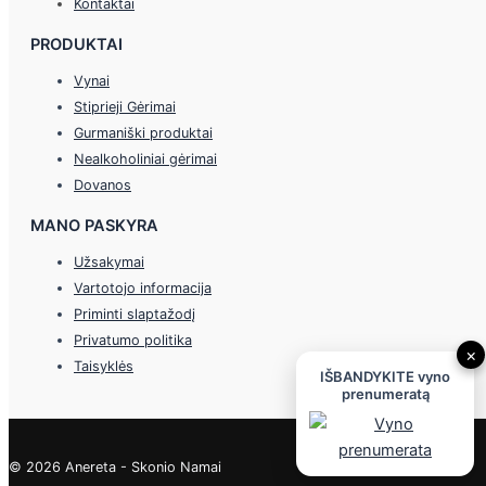
Kontaktai
PRODUKTAI
Vynai
Stiprieji Gėrimai
Gurmaniški produktai
Nealkoholiniai gėrimai
Dovanos
MANO PASKYRA
Užsakymai
Vartotojo informacija
Priminti slaptažodį
Privatumo politika
×
Taisyklės
IŠBANDYKITE vyno
prenumeratą
© 2026 Anereta - Skonio Namai