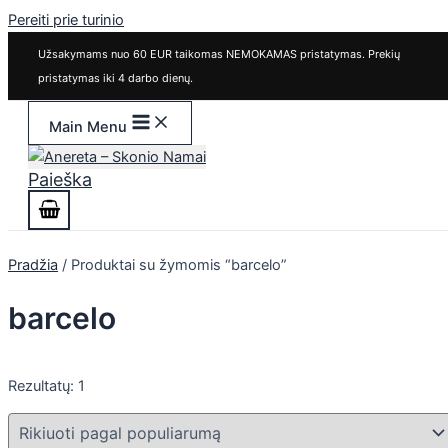
Pereiti prie turinio
Užsakymams nuo 60 EUR taikomas NEMOKAMAS pristatymas. Prekių
pristatymas iki 4 darbo dienų.
Main Menu
Paieška
Pradžia
/ Produktai su žymomis “barcelo”
barcelo
Rezultatų: 1