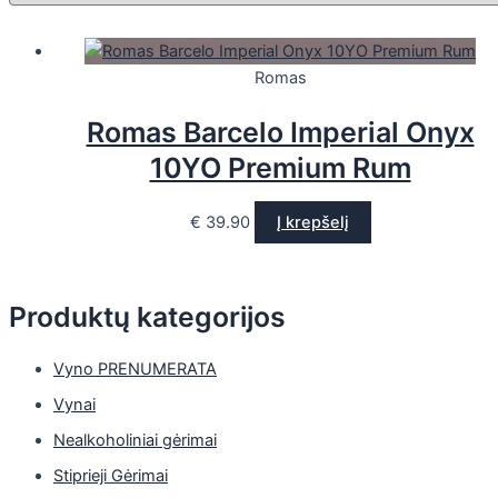
Romas
Romas Barcelo Imperial Onyx
10YO Premium Rum
€
39.90
Į krepšelį
Produktų kategorijos
Vyno PRENUMERATA
Vynai
Nealkoholiniai gėrimai
Stiprieji Gėrimai