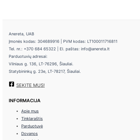
Anereta, UAB
Įmonės kodas: 304689916 | PVM kodas: LT100011716811
Tel. nr.: +370 684 65322 | El. paštas: info@anereta.lt
Parduotuvių adresai:
Vilniaus g. 136, LT-76296, Šiauliai.
Statybininkų g. 23e, LT-78217, Šiauliai.
SEKITE MUS!
INFORMACIJA
Apie mus
Tinklaraštis
Parduotuvė
Dovanos