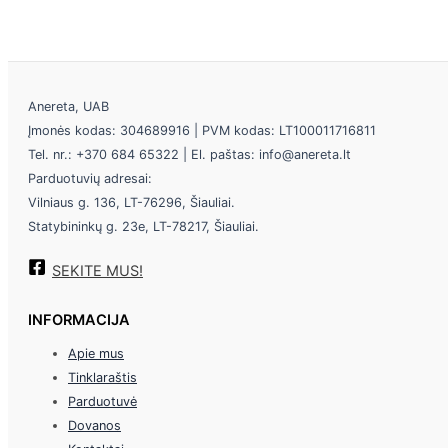
Anereta, UAB
Įmonės kodas: 304689916 | PVM kodas: LT100011716811
Tel. nr.: +370 684 65322 | El. paštas: info@anereta.lt
Parduotuvių adresai:
Vilniaus g. 136, LT-76296, Šiauliai.
Statybininkų g. 23e, LT-78217, Šiauliai.
SEKITE MUS!
INFORMACIJA
Apie mus
Tinklaraštis
Parduotuvė
Dovanos