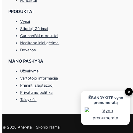
Kontaktai
PRODUKTAI
Vynai
Stiprieji Gėrimai
Gurmaniški produktai
Nealkoholiniai gėrimai
Dovanos
MANO PASKYRA
Užsakymai
Vartotojo informacija
Priminti slaptažodį
×
Privatumo politika
IŠBANDYKITE vyno
Taisyklės
prenumeratą
© 2026 Anereta - Skonio Namai