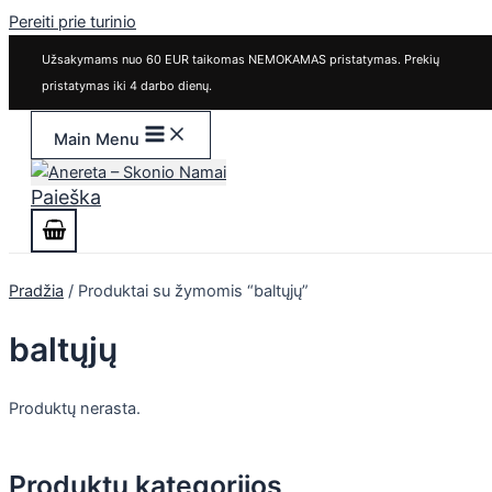
Pereiti prie turinio
Užsakymams nuo 60 EUR taikomas NEMOKAMAS pristatymas. Prekių
pristatymas iki 4 darbo dienų.
Main Menu
Paieška
Pradžia
/ Produktai su žymomis “baltųjų”
baltųjų
Produktų nerasta.
Produktų kategorijos